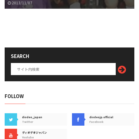
2013/11/07
SEARCH
FOLLOW
diodeo_japan
diodeojp.official
Twitter
Facebook
ディオデオジャパン
Youtube