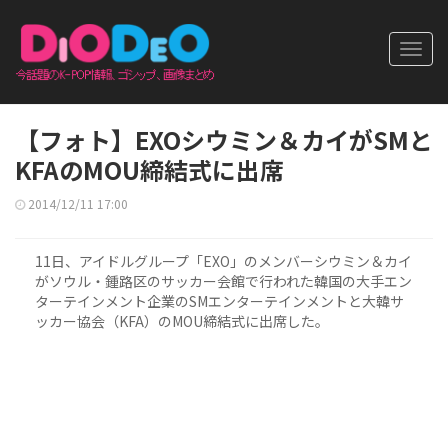
Toggl
navig
【フォト】EXOシウミン＆カイがSMと
KFAのMOU締結式に出席
2014/12/11 17:00
11日、アイドルグループ「EXO」のメンバーシウミン＆カイ
がソウル・鍾路区のサッカー会館で行われた韓国の大手エン
ターテインメント企業のSMエンターテインメントと大韓サ
ッカー協会（KFA）のMOU締結式に出席した。