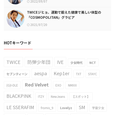
2022/09/07
TWICEジヒョ、運動で鍛えた健康で美しい体型の
「COSMOPOLITAN」グラビア
2021/07/20
HOTキーワード
TWICE
防弾少年団
IVE
少女時代
NCT
aespa
Kep1er
セブンティーン
TXT
STAYC
Red Velvet
(G)I-DLE
EXO
NMIXX
BLACKPINK
ITZY
NewJeans
【スポット】
LE SSERAFIM
SM
fromis_9
Lovelyz
宇宙少女