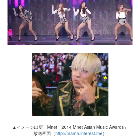
▲イメージ出所：Mnet「2014 Mnet Asian Music Awards」
放送画面（
http://mama.interest.me
）