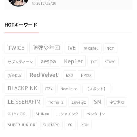
2019/12/20
HOTキーワード
TWICE
防弾少年団
IVE
少女時代
NCT
aespa
Kep1er
セブンティーン
TXT
STAYC
Red Velvet
(G)I-DLE
EXO
NMIXX
BLACKPINK
ITZY
NewJeans
【スポット】
LE SSERAFIM
SM
fromis_9
Lovelyz
宇宙少女
OH MY GIRL
SHINee
ヨジャチング
ペンタゴン
SUPER JUNIOR
SHOTARO
YG
iKON