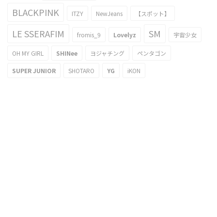
BLACKPINK
ITZY
NewJeans
【スポット】
LE SSERAFIM
SM
fromis_9
Lovelyz
宇宙少女
OH MY GIRL
SHINee
ヨジャチング
ペンタゴン
SUPER JUNIOR
SHOTARO
YG
iKON