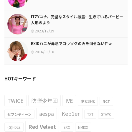
ITZYユナ、完璧なスタイル披露…生きているバービー
人形のよう
2023/12/29
EXIDハニが鼻息でロウソクの火を消せない件w
2016/08/18
HOTキーワード
TWICE
防弾少年団
IVE
少女時代
NCT
aespa
Kep1er
セブンティーン
TXT
STAYC
Red Velvet
(G)I-DLE
EXO
NMIXX