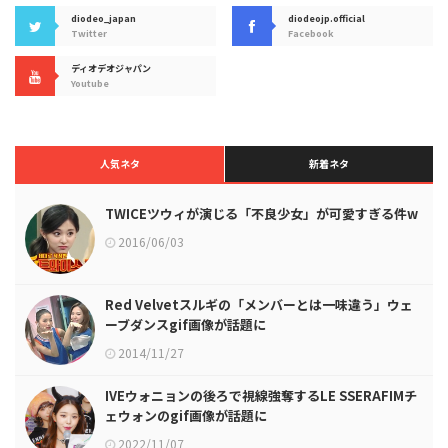
diodeo_japan
diodeojp.official
Twitter
Facebook
ディオデオジャパン
Youtube
人気ネタ
新着ネタ
TWICEツウィが演じる「不良少女」が可愛すぎる件w
2016/06/03
Red Velvetスルギの「メンバーとは一味違う」ウェ
ーブダンスgif画像が話題に
2014/11/27
IVEウォニョンの後ろで視線強奪するLE SSERAFIMチ
ェウォンのgif画像が話題に
2022/11/07