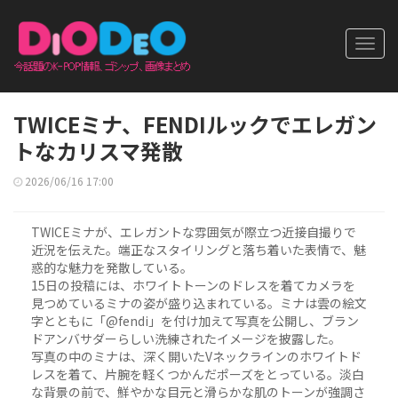
Toggl
navig
TWICEミナ、FENDIルックでエレガン
トなカリスマ発散
2026/06/16 17:00
TWICEミナが、エレガントな雰囲気が際立つ近接自撮りで
近況を伝えた。端正なスタイリングと落ち着いた表情で、魅
惑的な魅力を発散している。
15日の投稿には、ホワイトトーンのドレスを着てカメラを
見つめているミナの姿が盛り込まれている。ミナは雲の絵文
字とともに「@fendi」を付け加えて写真を公開し、ブラン
ドアンバサダーらしい洗練されたイメージを披露した。
写真の中のミナは、深く開いたVネックラインのホワイトド
レスを着て、片腕を軽くつかんだポーズをとっている。淡白
な背景の前で、鮮やかな目元と滑らかな肌のトーンが強調さ