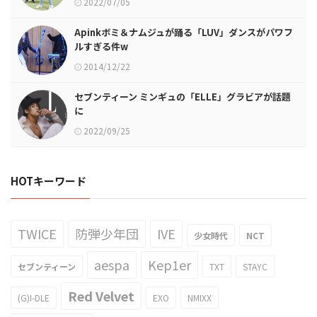
2022/07/05
Apinkボミ＆ナムジュが踊る「LUV」ダンスがパワフ
ルすぎる件w
2014/12/22
セブンティーン ミンギュの「ELLE」グラビアが話題
に
2022/09/25
HOTキーワード
TWICE
防弾少年団
IVE
少女時代
NCT
aespa
Kep1er
セブンティーン
TXT
STAYC
Red Velvet
(G)I-DLE
EXO
NMIXX