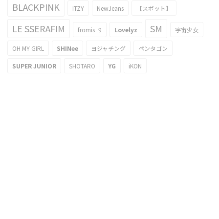
BLACKPINK
ITZY
NewJeans
【スポット】
LE SSERAFIM
SM
fromis_9
Lovelyz
宇宙少女
OH MY GIRL
SHINee
ヨジャチング
ペンタゴン
SUPER JUNIOR
SHOTARO
YG
iKON