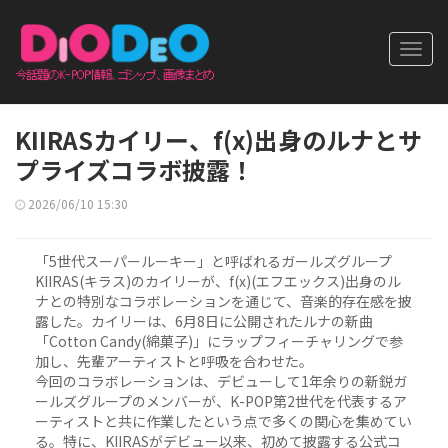
Toggl
navig
KIIRASカイリー、f(x)出身のルナとサ
プライズコラボ披露！
2026/06/10 15:30
「5世代スーパールーキー」と呼ばれるガールズグループ
KIIRAS(キラス)のカイリーが、f(x)(エフエックス)出身のル
ナとの特別なコラボレーションを通じて、音楽的存在感を披
露した。カイリーは、6月8日に公開されたルナの新曲
「Cotton Candy(綿菓子)」にラップフィーチャリングで参
加し、先輩アーティストと呼吸を合わせた。
今回のコラボレーションは、デビューして1年余りの新鋭ガ
ールズグループのメンバーが、K-POP第2世代を代表するア
ーティストと共に作業したという点で多くの関心を集めてい
る。特に、KIIRASがデビュー以来、初めて披露する公式コ