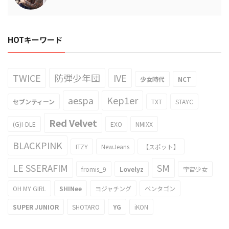
HOTキーワード
TWICE
防弾少年団
IVE
少女時代
NCT
aespa
Kep1er
セブンティーン
TXT
STAYC
Red Velvet
(G)I-DLE
EXO
NMIXX
BLACKPINK
ITZY
NewJeans
【スポット】
LE SSERAFIM
SM
fromis_9
Lovelyz
宇宙少女
OH MY GIRL
SHINee
ヨジャチング
ペンタゴン
SUPER JUNIOR
SHOTARO
YG
iKON