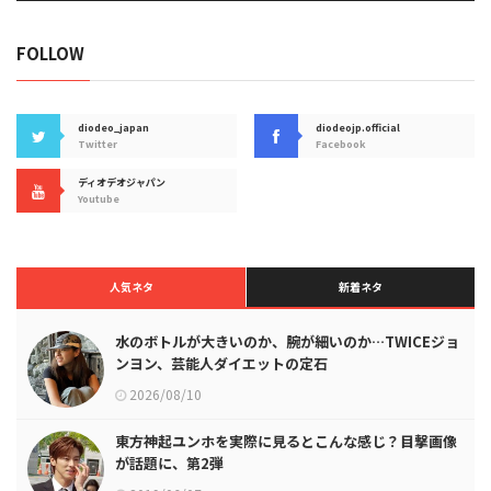
FOLLOW
diodeo_japan
diodeojp.official
Twitter
Facebook
ディオデオジャパン
Youtube
人気ネタ
新着ネタ
水のボトルが大きいのか、腕が細いのか…TWICEジョ
ンヨン、芸能人ダイエットの定石
2026/08/10
東方神起ユンホを実際に見るとこんな感じ？目撃画像
が話題に、第2弾