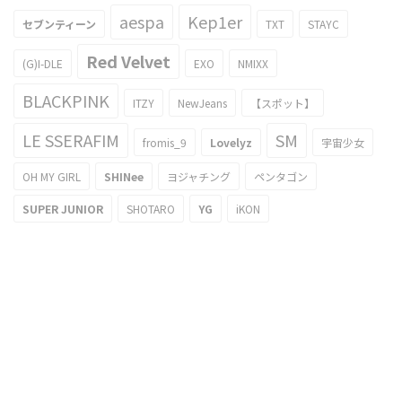
aespa
Kep1er
セブンティーン
TXT
STAYC
Red Velvet
(G)I-DLE
EXO
NMIXX
BLACKPINK
ITZY
NewJeans
【スポット】
LE SSERAFIM
SM
fromis_9
Lovelyz
宇宙少女
OH MY GIRL
SHINee
ヨジャチング
ペンタゴン
SUPER JUNIOR
SHOTARO
YG
iKON