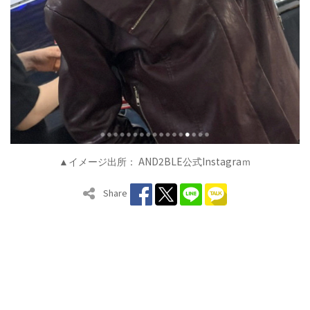
AND2BLE
Instagra
▲イメージ出所：
公式
ｍ
Share