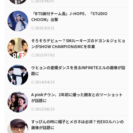
2019/06/07
「BTS振付チーム長」J-HOPE、「STUDIO
CHOOM」出撃
2025/03/21
そろそろデビュー？SMルーキーズのドヨン＆ジェヒョ
ンがSHOW CHAMPIONのMCを卒業
2015/07/02
ウヒョンの愛嬌ダンスを見るINFINITEエルの画像が話
題に
2014/04/23
A pinkナウン、2年前に撮った親友とのツーショット
が話題に
2013/08/23
すっぴんの時に帽子とメガネは必須？元EXOルハンの
画像が話題に