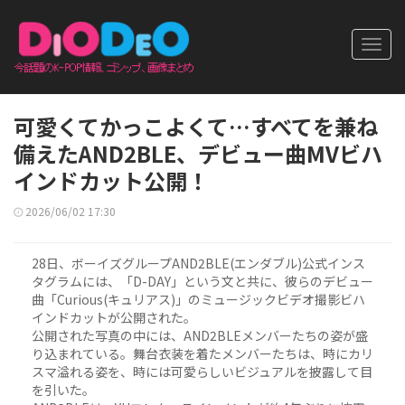
Toggl
navig
可愛くてかっこよくて…すべてを兼ね
備えたAND2BLE、デビュー曲MVビハ
インドカット公開！
2026/06/02 17:30
28日、ボーイズグループAND2BLE(エンダブル)公式インス
タグラムには、「D-DAY」という文と共に、彼らのデビュー
曲「Curious(キュリアス)」のミュージックビデオ撮影ビハ
インドカットが公開された。
公開された写真の中には、AND2BLEメンバーたちの姿が盛
り込まれている。舞台衣装を着たメンバーたちは、時にカリ
スマ溢れる姿を、時には可愛らしいビジュアルを披露して目
を引いた。