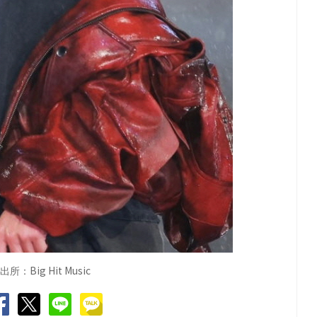
Big Hit Music
出所：