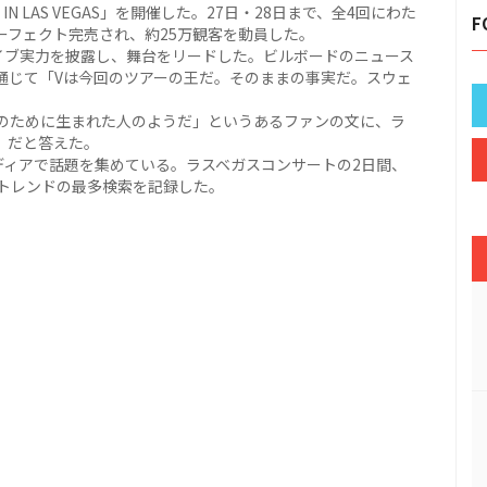
N LAS VEGAS」を開催した。27日・28日まで、全4回にわた
F
ーフェクト完売され、約25万観客を動員した。
イブ実力を披露し、舞台をリードした。ビルボードのニュース
通じて「Vは今回のツアーの王だ。そのままの事実だ。スウェ
のために生まれた人のようだ」というあるファンの文に、ラ
」だと答えた。
ディアで話題を集めている。ラスベガスコンサートの2日間、
leトレンドの最多検索を記録した。