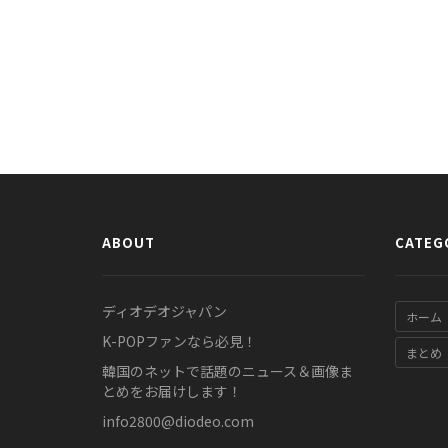
ABOUT
CATEG
ディオデオジャパン
ホーム
K-POPファンなら必見！
まとめ
韓国のネットで話題のニュース＆画像ま
とめをお届けします！
info2800@diodeo.com