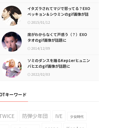
イタズラされてマジで怒ってる？EXO
ベッキョン＆シウミンのgif画像が話
題に
2015/01/12
席がわからなくて戸惑う（？）EXO
タオのgif画像が話題に
2014/12/09
ソミのダンスを踊るKep1erヒュニン
バヒエのgif画像が話題に
2022/02/03
OTキーワード
TWICE
防弾少年団
IVE
少女時代