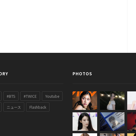
ORY
PHOTOS
#BTS
#TWICE
Youtube
ニュース
Flashback