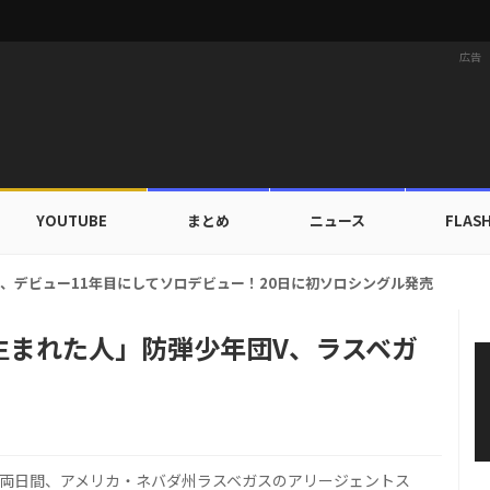
広告
YOUTUBE
まとめ
ニュース
FLAS
ルドカップ出入証を公開…証明写真でも完璧なビジュアル！
生まれた人」防弾少年団V、ラスベガ
間)の両日間、アメリカ・ネバダ州ラスベガスのアリージェントス