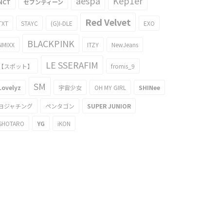
aespa
Kep1er
NCT
セブンティーン
Red Velvet
TXT
STAYC
(G)I-DLE
EXO
BLACKPINK
NMIXX
ITZY
NewJeans
LE SSERAFIM
【スポット】
fromis_9
SM
Lovelyz
宇宙少女
OH MY GIRL
SHINee
ヨジャチング
ペンタゴン
SUPER JUNIOR
SHOTARO
YG
iKON