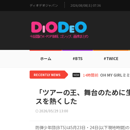
ディオデオジャパン
2026/08/08(土) 07:36
ホーム
#BTS
#TWICE
RECENTLY NEWS
16時間前
BTS V、ワー
NEW
「ツアーの王、舞台のために
スを熱くした
2026/05/29 13:00
防弾少年団(BTS)は5月23日・24日(以下現地時