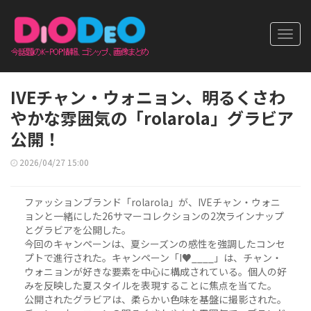
Toggl
navig
IVEチャン・ウォニョン、明るくさわ
やかな雰囲気の「rolarola」グラビア
公開！
2026/04/27 15:00
ファッションブランド「rolarola」が、IVEチャン・ウォニ
ョンと一緒にした26サマーコレクションの2次ラインナップ
とグラビアを公開した。
今回のキャンペーンは、夏シーズンの感性を強調したコンセ
プトで進行された。キャンペーン「I♥____」は、チャン・
ウォニョンが好きな要素を中心に構成されている。個人の好
みを反映した夏スタイルを表現することに焦点を当てた。
公開されたグラビアは、柔らかい色味を基盤に撮影された。