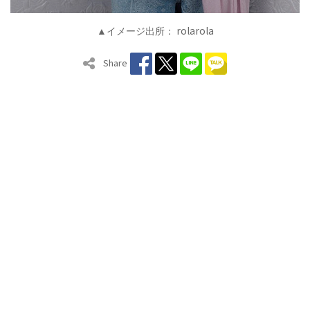
rolarola
▲イメージ出所：
Share