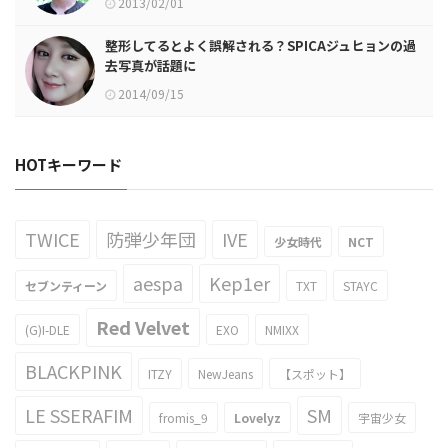
2013/02/01
整形してるとよく誤解される？SPICAジュヒョンの過
去写真が話題に
2014/09/15
HOTキーワード
TWICE
防弾少年団
IVE
少女時代
NCT
aespa
Kep1er
セブンティーン
TXT
STAYC
Red Velvet
(G)I-DLE
EXO
NMIXX
BLACKPINK
ITZY
NewJeans
【スポット】
LE SSERAFIM
SM
fromis_9
Lovelyz
宇宙少女