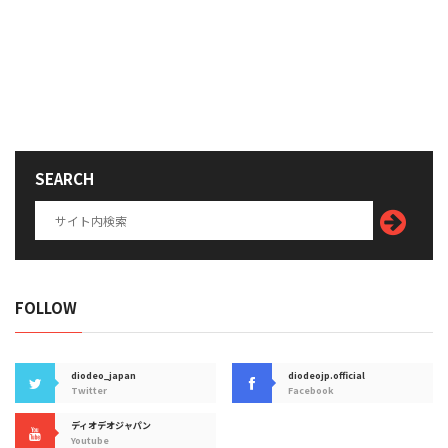
SEARCH
FOLLOW
diodeo_japan
diodeojp.official
Twitter
Facebook
ディオデオジャパン
Youtube