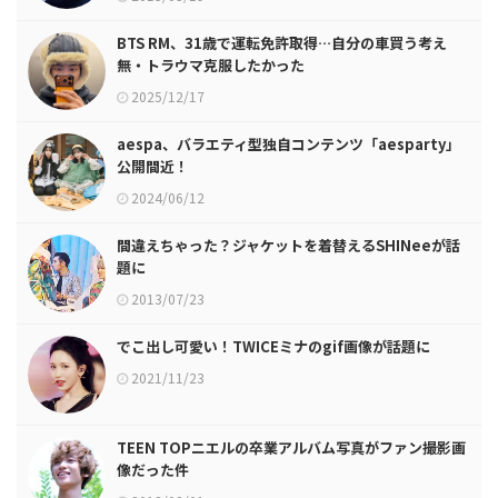
BTS RM、31歳で運転免許取得…自分の車買う考え
無・トラウマ克服したかった
2025/12/17
aespa、バラエティ型独自コンテンツ「aesparty」
公開間近！
2024/06/12
間違えちゃった？ジャケットを着替えるSHINeeが話
題に
2013/07/23
でこ出し可愛い！TWICEミナのgif画像が話題に
2021/11/23
TEEN TOPニエルの卒業アルバム写真がファン撮影画
像だった件