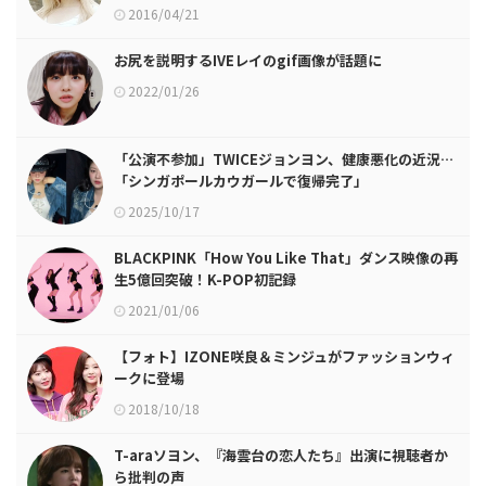
2016/04/21
お尻を説明するIVEレイのgif画像が話題に
2022/01/26
「公演不参加」TWICEジョンヨン、健康悪化の近況…
「シンガポールカウガールで復帰完了」
2025/10/17
BLACKPINK「How You Like That」ダンス映像の再
生5億回突破！K-POP初記録
2021/01/06
【フォト】IZONE咲良＆ミンジュがファッションウィ
ークに登場
2018/10/18
T-araソヨン、『海雲台の恋人たち』出演に視聴者か
ら批判の声