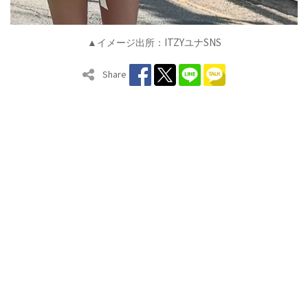
ITZY
SNS
▲イメージ出所：
ユナ
Share