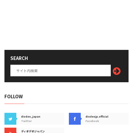
SEARCH
FOLLOW
diodeo_japan
diodeojp.official
Twitter
Facebook
ディオデオジャパン