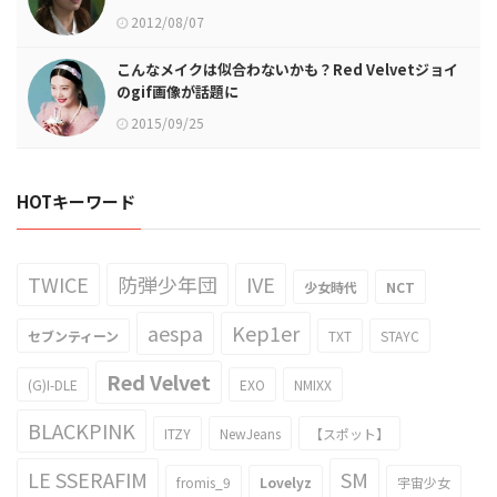
2012/08/07
こんなメイクは似合わないかも？Red Velvetジョイ
のgif画像が話題に
2015/09/25
HOTキーワード
TWICE
防弾少年団
IVE
少女時代
NCT
aespa
Kep1er
セブンティーン
TXT
STAYC
Red Velvet
(G)I-DLE
EXO
NMIXX
BLACKPINK
ITZY
NewJeans
【スポット】
LE SSERAFIM
SM
fromis_9
Lovelyz
宇宙少女