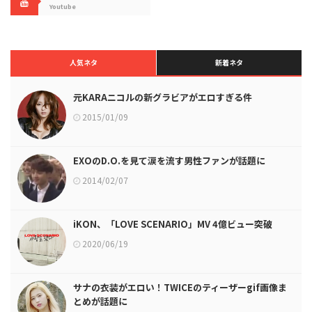
Youtube
人気ネタ
新着ネタ
元KARAニコルの新グラビアがエロすぎる件
2015/01/09
EXOのD.O.を見て涙を流す男性ファンが話題に
2014/02/07
iKON、「LOVE SCENARIO」MV 4億ビュー突破
2020/06/19
サナの衣装がエロい！TWICEのティーザーgif画像ま
とめが話題に