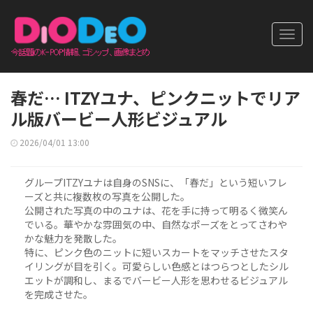
Toggl
navig
春だ… ITZYユナ、ピンクニットでリア
ル版バービー人形ビジュアル
2026/04/01 13:00
グループITZYユナは自身のSNSに、「春だ」という短いフレ
ーズと共に複数枚の写真を公開した。
公開された写真の中のユナは、花を手に持って明るく微笑ん
でいる。華やかな雰囲気の中、自然なポーズをとってさわや
かな魅力を発散した。
特に、ピンク色のニットに短いスカートをマッチさせたスタ
イリングが目を引く。可愛らしい色感とはつらつとしたシル
エットが調和し、まるでバービー人形を思わせるビジュアル
を完成させた。