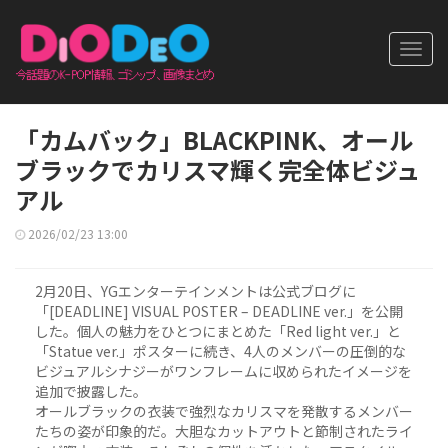
Toggl
navig
「カムバック」BLACKPINK、オール
ブラックでカリスマ輝く完全体ビジュ
アル
2026/02/23 13:00
2月20日、YGエンターテインメントは公式ブログに
「[DEADLINE] VISUAL POSTER – DEADLINE ver.」を公開
した。個人の魅力をひとつにまとめた「Red light ver.」と
「Statue ver.」ポスターに続き、4人のメンバーの圧倒的な
ビジュアルシナジーがワンフレームに収められたイメージを
追加で披露した。
オールブラックの衣装で強烈なカリスマを発散するメンバー
たちの姿が印象的だ。大胆なカットアウトと節制されたライ