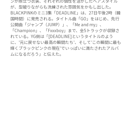
ンが際立つ衣装、それぞれの個性を活かしたヘアスタイル
が、型破りながらも洗練された雰囲気をかもし出した。
BLACKPINKのミニ3集「DEADLINE」は、27日午後2時（韓
国時間）に発売される。タイトル曲「GO」をはじめ、先行
公開曲「ジャンプ（JUMP）」、「Me and my」、
「Champion」、「Fxxxboy」まで、全5トラックが収録さ
れている。YG側は「[DEADLINE]というタイトルのよう
に、'元に戻せない最高の瞬間たち'、そして'この瞬間に最も
輝くブラックピンクの現在'でいっぱいに満たされたアルバ
ムになるだろう」と伝えた。