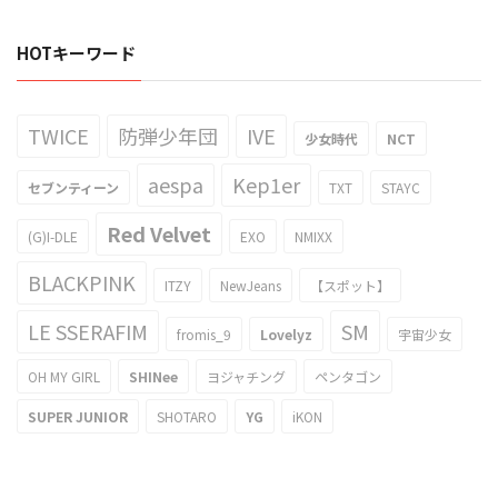
HOTキーワード
TWICE
防弾少年団
IVE
少女時代
NCT
aespa
Kep1er
セブンティーン
TXT
STAYC
Red Velvet
(G)I-DLE
EXO
NMIXX
BLACKPINK
ITZY
NewJeans
【スポット】
LE SSERAFIM
SM
fromis_9
Lovelyz
宇宙少女
OH MY GIRL
SHINee
ヨジャチング
ペンタゴン
SUPER JUNIOR
SHOTARO
YG
iKON