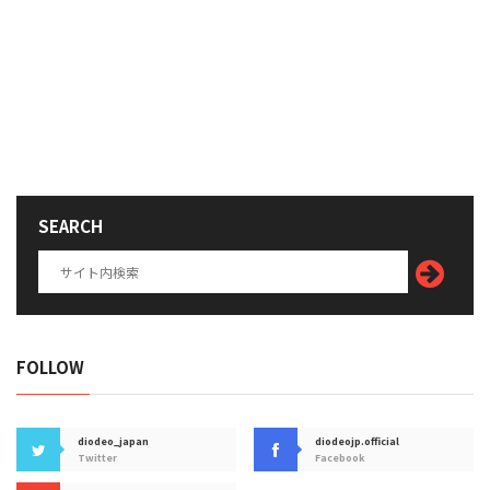
SEARCH
FOLLOW
diodeo_japan
diodeojp.official
Twitter
Facebook