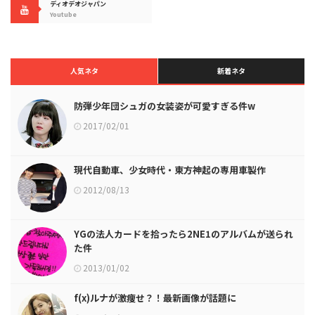
ディオデオジャパン
Youtube
人気ネタ
新着ネタ
防弾少年団シュガの女装姿が可愛すぎる件w
2017/02/01
現代自動車、少女時代・東方神起の専用車製作
2012/08/13
YGの法人カードを拾ったら2NE1のアルバムが送られ
た件
2013/01/02
f(x)ルナが激痩せ？！最新画像が話題に