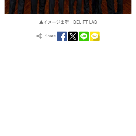
▲イメ
ジ出所：
BELIFT LAB
ー
Share