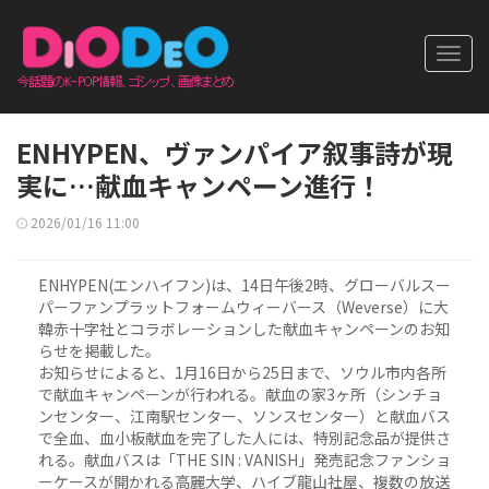
Toggl
navig
ENHYPEN、ヴァンパイア叙事詩が現
実に…献血キャンペーン進行！
2026/01/16 11:00
ENHYPEN(エンハイフン)は、14日午後2時、グローバルスー
パーファンプラットフォームウィーバース（Weverse）に大
韓赤十字社とコラボレーションした献血キャンペーンのお知
らせを掲載した。
お知らせによると、1月16日から25日まで、ソウル市内各所
で献血キャンペーンが行われる。献血の家3ヶ所（シンチョ
ンセンター、江南駅センター、ソンスセンター）と献血バス
で全血、血小板献血を完了した人には、特別記念品が提供さ
れる。献血バスは「THE SIN : VANISH」発売記念ファンショ
ーケースが開かれる高麗大学、ハイブ龍山社屋、複数の放送