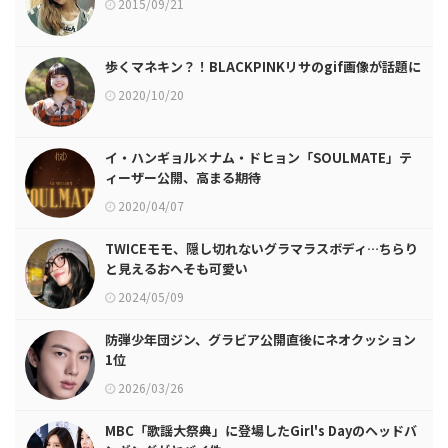
2015/09/21
歩くマネキン？！BLACKPINKリサのgif画像が話題に
2020/10/20
イ・ハンギョル×ナム・ドヒョン「SOULMATE」テ
ィーザー公開、高まる期待
2020/04/07
TWICEモモ、隠し切れないグラマラスボディ…ちらり
と見えるおへそも可愛い
2024/05/09
防弾少年団ジン、グラビア公開直後にネオクッション
1位
2026/03/26
MBC「歌謡大祭典」に登場したGirl's Dayのヘッドバ