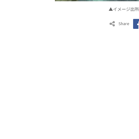
▲イメ
ジ出所
ー
Share