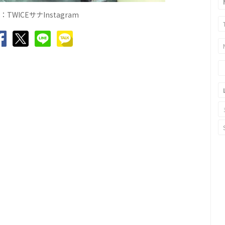
：
TWICE
サナ
Instagram