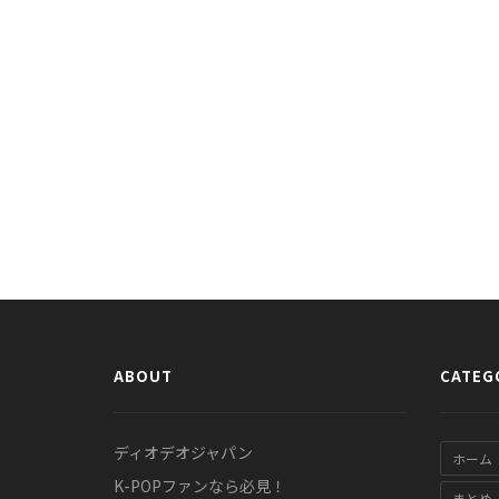
ABOUT
CATEG
ディオデオジャパン
ホーム
K-POPファンなら必見！
まとめ