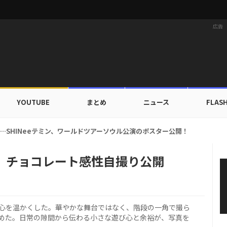
広告
YOUTUBE
まとめ
ニュース
FLAS
ァ、ブランドン「セーフ・デイズ」と日常・旅行スタイルを提案！
ナ、チョコレート感性自撮り公開
の心を温かくした。華やかな舞台ではなく、階段の一角で撮ら
めた。日常の隙間から伝わる小さな遊び心と余裕が、写真を