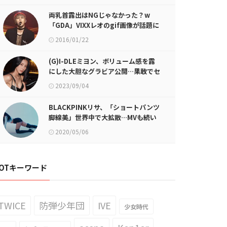
両乳首露出はNGじゃなかった？w
「GDA」VIXXレオのgif画像が話題に
2016/01/22
(G)I-DLEミヨン、ボリューム感を露
にした大胆なグラビア公開…果敢でセ
クシーな美しさ
2023/09/04
BLACKPINKリサ、「ショートパンツ
脚線美」世界中で大拡散…MVも続い
て11億ビュー
2020/05/06
OTキーワード
TWICE
防弾少年団
IVE
少女時代