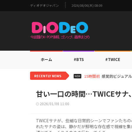
ディオデオジャパン
2026/08/06(木) 08:09
ホーム
#BTS
#TWICE
RECENTLY NEWS
17時間前
i-dleシュフ
NEW
甘い一口の時間…TWICEサ
2026/01/08 11:00
TWICEサナが、些細な日常的シーンでファンたち
れたサナの姿は、静かだが鮮明な存在感で視線を集