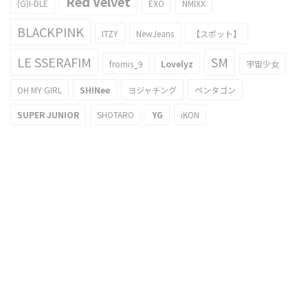
Red Velvet
(G)I-DLE
EXO
NMIXX
BLACKPINK
ITZY
NewJeans
【スポット】
LE SSERAFIM
SM
fromis_9
Lovelyz
宇宙少女
OH MY GIRL
SHINee
ヨジャチング
ペンタゴン
SUPER JUNIOR
SHOTARO
YG
iKON