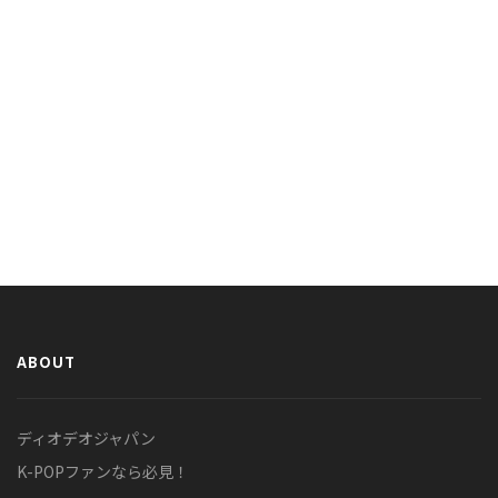
ABOUT
ディオデオジャパン
K-POPファンなら必見！