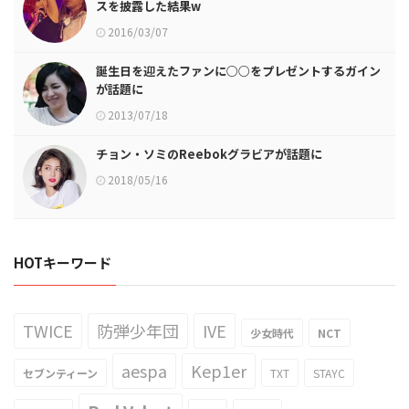
スを披露した結果w
2016/03/07
誕生日を迎えたファンに○○をプレゼントするガイン
が話題に
2013/07/18
チョン・ソミのReebokグラビアが話題に
2018/05/16
HOTキーワード
TWICE
防弾少年団
IVE
少女時代
NCT
aespa
Kep1er
セブンティーン
TXT
STAYC