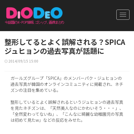
Toggl
navig
整形してるとよく誤解される？SPICA
ジュヒョンの過去写真が話題に
2014/09/15 15:00
ガールズグループ「SPICA」のメンバーパク・ジュヒョンの
過去写真が韓国のオンラインコミュニティに掲載され、ネチ
ズンの注目を集めている。
整形しているとよく誤解されるというジュヒョンの過去写真
を見たネチズンは、「天然美人なのにかわいそう・・・」、
「全然変わってないね」、「こんなに綺麗な幼稚園児の写真
は初めて見たw」などの反応をみせた。