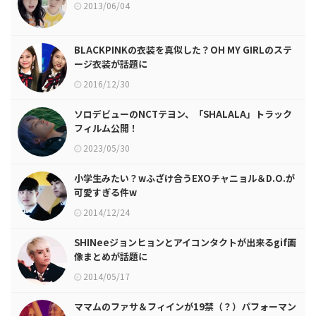
2013/06/04
BLACKPINKの衣装を真似した？OH MY GIRLのステ
ージ衣装が話題に
2016/12/30
ソロデビューのNCTテヨン、「SHALALA」トラック
フィルム公開！
2023/05/30
小学生みたい？wふざけ合うEXOチャニョル＆D.O.が
可愛すぎる件w
2014/12/24
SHINeeジョンヒョンとアイコンタクトが出来るgif画
像まとめが話題に
2014/05/17
ママムのファサ＆フィインが19禁（？）パフォーマン