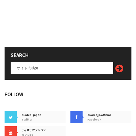
SEARCH
FOLLOW
diodeo_japan
diodeojp.official
Twitter
Facebook
ディオデオジャパン
Youtube