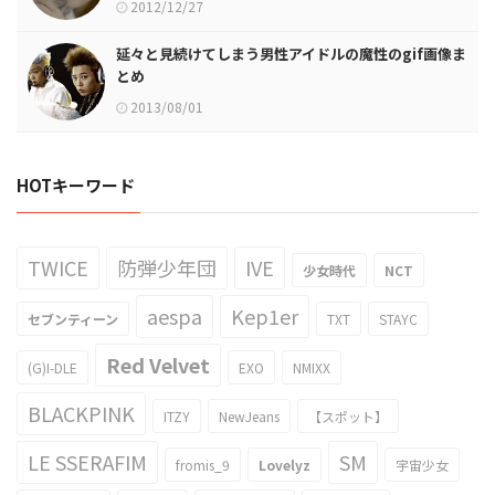
2012/12/27
延々と見続けてしまう男性アイドルの魔性のgif画像ま
とめ
2013/08/01
HOTキーワード
TWICE
防弾少年団
IVE
少女時代
NCT
aespa
Kep1er
セブンティーン
TXT
STAYC
Red Velvet
(G)I-DLE
EXO
NMIXX
BLACKPINK
ITZY
NewJeans
【スポット】
LE SSERAFIM
SM
fromis_9
Lovelyz
宇宙少女