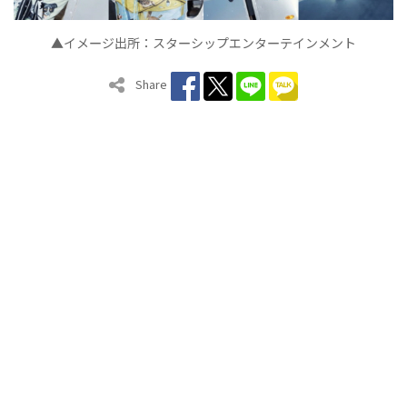
▲イメ
ジ出所：スタ
シップエンタ
テインメン
ト
ー
ー
ー
Share