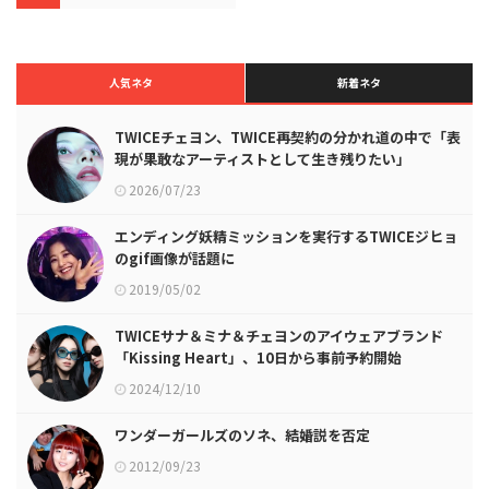
人気ネタ
新着ネタ
TWICEチェヨン、TWICE再契約の分かれ道の中で「表
現が果敢なアーティストとして生き残りたい」
2026/07/23
エンディング妖精ミッションを実行するTWICEジヒョ
のgif画像が話題に
2019/05/02
TWICEサナ＆ミナ＆チェヨンのアイウェアブランド
「Kissing Heart」、10日から事前予約開始
2024/12/10
ワンダーガールズのソネ、結婚説を否定
2012/09/23