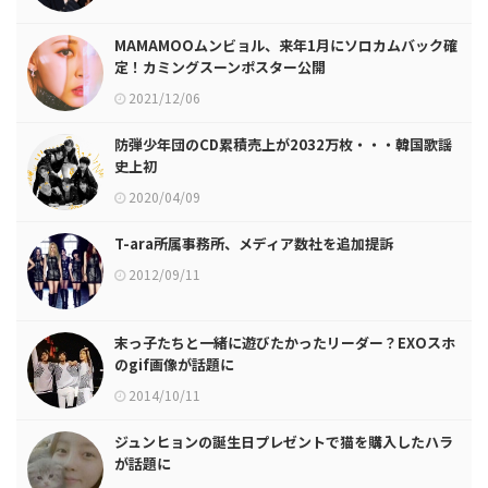
MAMAMOOムンビョル、来年1月にソロカムバック確
定！カミングスーンポスター公開
2021/12/06
防弾少年団のCD累積売上が2032万枚・・・韓国歌謡
史上初
2020/04/09
T-ara所属事務所、メディア数社を追加提訴
2012/09/11
末っ子たちと一緒に遊びたかったリーダー？EXOスホ
のgif画像が話題に
2014/10/11
ジュンヒョンの誕生日プレゼントで猫を購入したハラ
が話題に