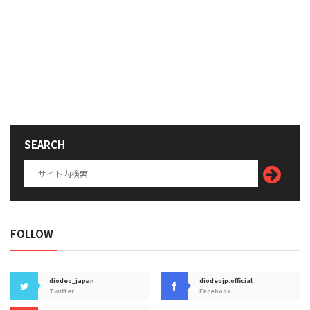
SEARCH
FOLLOW
diodeo_japan
diodeojp.official
Twitter
Facebook