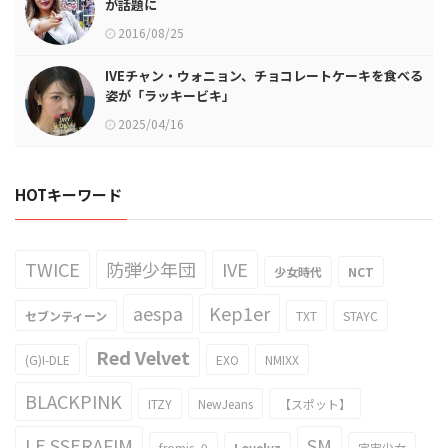
が話題に
2016/08/25
IVEチャン・ウォニョン、チョコレートケーキを食べる
姿が「ラッキービキ」
2025/04/16
HOTキーワード
TWICE
防弾少年団
IVE
少女時代
NCT
aespa
Kep1er
セブンティーン
TXT
STAYC
Red Velvet
(G)I-DLE
EXO
NMIXX
BLACKPINK
ITZY
NewJeans
【スポット】
LE SSERAFIM
SM
fromis_9
Lovelyz
宇宙少女