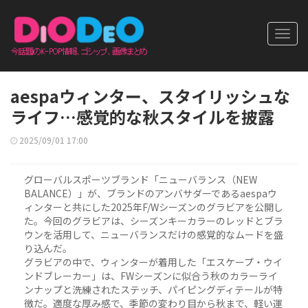
Toggl
navig
aespaウィンター、スタイリッシュな
ライフ…感覚的な秋スタイルを披露
2025/09/01 17:00
グローバルスポーツブランド「ニューバランス（NEW
BALANCE）」が、ブランドのアンバサダーであるaespaウ
ィンターと共にした2025年F/Wシーズンのグラビアを公開し
た。今回のグラビアは、シーズンキーカラーのレッドとブラ
ウンを活用して、ニューバランスだけの感覚的なムードを盛
り込んだ。
グラビアの中で、ウィンターが着用した「エスケープ・ウイ
ンドブレーカー」は、FWシーズンに似合う秋のカラーライ
ンナップと洗練されたステッチ、パイピングディテールが特
徴だ。適度な厚み感で、季節の変わり目から秋まで、軽い運