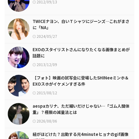
2012/09/13
TWICEナヨン、白いＴシャツにジーンズ…これがまさ
に「NA」
2024/05/27
EXOのスタイリストさんになりたくなる画像まとめが
話題に
2013/12/09
【フォト】映画の試写会に登場したSHINeeミンホ＆
EXOスホがイケメンすぎる件
2015/08/12
aespaカリナ、ただ細いだけじゃない…「ゴム人間体
重」？極限の減量法とは
2026/08/06
紐がほどけた？出勤する元4minuteヒョナのgif画像