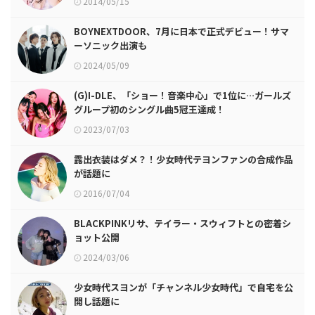
2014/05/15
BOYNEXTDOOR、7月に日本で正式デビュー！サマ
ーソニック出演も
2024/05/09
(G)I-DLE、「ショー！音楽中心」で1位に…ガールズ
グループ初のシングル曲5冠王達成！
2023/07/03
露出衣装はダメ？！少女時代テヨンファンの合成作品
が話題に
2016/07/04
BLACKPINKリサ、テイラー・スウィフトとの密着シ
ョット公開
2024/03/06
少女時代スヨンが「チャンネル少女時代」で自宅を公
開し話題に