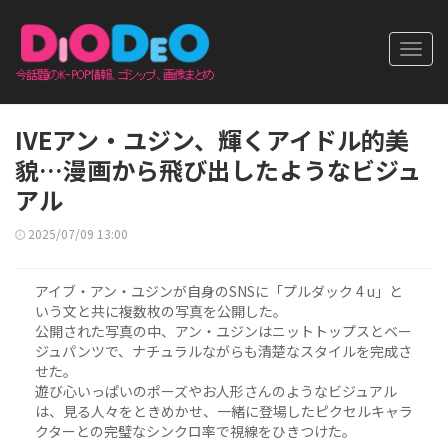
Toggl
navig
IVEアン・ユジン、輝くアイドル的美
貌…漫画から飛び出したようなビジュ
アル
2025/07/09 13:00
アイブ・アン・ユジンが自身のSNSに「プルダック 4 u」と
いう文と共に複数枚の写真を公開した。
公開された写真の中、アン・ユジンはニットトップスとベー
ジュパンツで、ナチュラルながらも清楚なスタイルを完成さ
せた。
遊び心いっぱいのポーズやお人形さんのようなビジュアル
は、見る人々をときめかせ、一緒に登場したピクセルキャラ
クターとの完璧なシンクロ率で視線をひきつけた。