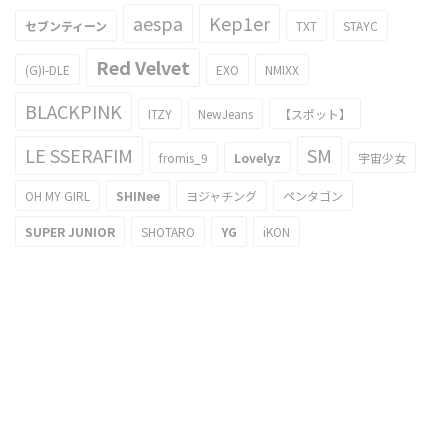
aespa
Kep1er
セブンティーン
TXT
STAYC
Red Velvet
(G)I-DLE
EXO
NMIXX
BLACKPINK
ITZY
NewJeans
【スポット】
LE SSERAFIM
SM
fromis_9
Lovelyz
宇宙少女
OH MY GIRL
SHINee
ヨジャチング
ペンタゴン
SUPER JUNIOR
SHOTARO
YG
iKON