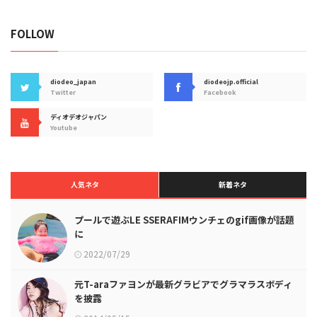
FOLLOW
diodeo_japan
diodeojp.official
Twitter
Facebook
ディオデオジャパン
Youtube
人気ネタ
新着ネタ
プールで遊ぶLE SSERAFIMウンチェのgif画像が話題
に
2022/07/29
元T-araファヨンが最新グラビアでグラマラスボディ
を披露