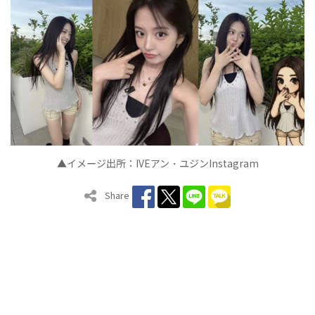
▲イメ
ジ出所：
IVE
アン
ユジン
Instagram
ー
・
Share