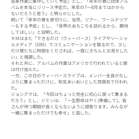
音楽作業に集中していく予定」とし、「来年の春に団体アル
バムを本当にリリース予定だ。来年の7～8月まではかから
ないだろうと思う」と明らかにした。
続いて「来年の春を皮切りに、当然、ツアー、ワールドツア
ーもする予定」とし、「世界のあちこちを訪れるから、期待
してほしい」と説明した。
ＲＭはまた「できるだけ（ウィーバース）ライブやソーシャ
ルメディア（SNS）でコミュニケーションを取るので、少し
だけ僕たちに時間をくだされば、一度にきちんとお見せした
い」と強調した。
それと共に、アルバムの作業はアメリカで行われていると彼
は付け加えた。
一方、この日のウィーバースライブは、メンバー全員が久し
ぶりに集まっただけに、和気あいあいとした雰囲気で行われ
た。
ジョングクは、「今回はちょっと完全に初心に戻って集まる
だろう」とし、ジミンは、「一生懸命はやく(準備して)、皆
さんが待つ期間が長くならないように頑張ります。みんなが
一緒に集まっただけでも幸せ」と話した。