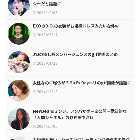
シーだと話題に
2016/12/03
EXOのD.O.の衣装がお姫様ドレスみたいな件w
2013/06/17
JYJの癒し系メンバージュンスのgif動画まとめ
2013/01/23
女性なのに喉仏が？Girl's Dayヘリのgif画像が話題に
2014/12/18
NewJeansミンジ、アンバサダー姿公開…夢幻的な
「人間シャネル」の存在感で注目
2024/12/06
お姫様みたい！シーズングリーティング撮影中のヨジ