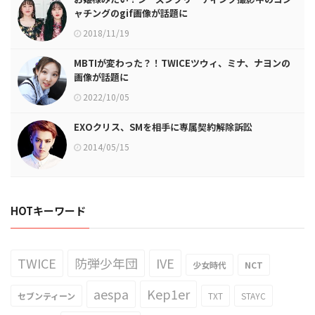
ャチングのgif画像が話題に
2018/11/19
MBTIが変わった？！TWICEツウィ、ミナ、ナヨンの
画像が話題に
2022/10/05
EXOクリス、SMを相手に専属契約解除訴訟
2014/05/15
HOTキーワード
TWICE
防弾少年団
IVE
少女時代
NCT
aespa
Kep1er
セブンティーン
TXT
STAYC