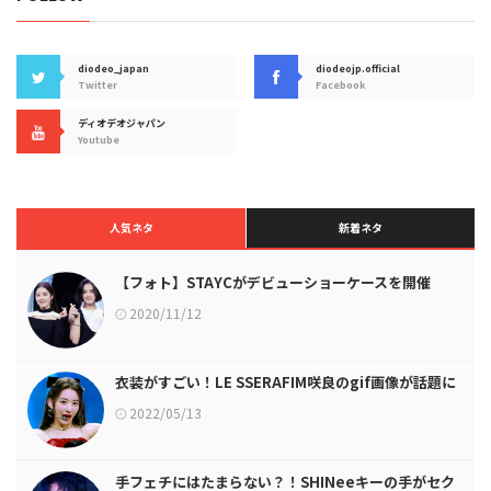
diodeo_japan
diodeojp.official
Twitter
Facebook
ディオデオジャパン
Youtube
人気ネタ
新着ネタ
【フォト】STAYCがデビューショーケースを開催
2020/11/12
衣装がすごい！LE SSERAFIM咲良のgif画像が話題に
2022/05/13
手フェチにはたまらない？！SHINeeキーの手がセク