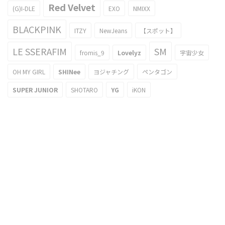
Red Velvet
(G)I-DLE
EXO
NMIXX
BLACKPINK
ITZY
NewJeans
【スポット】
LE SSERAFIM
SM
fromis_9
Lovelyz
宇宙少女
OH MY GIRL
SHINee
ヨジャチング
ペンタゴン
SUPER JUNIOR
SHOTARO
YG
iKON