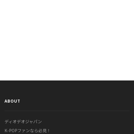
ABOUT
ディオデオジャパン
K-POPファンなら必見！