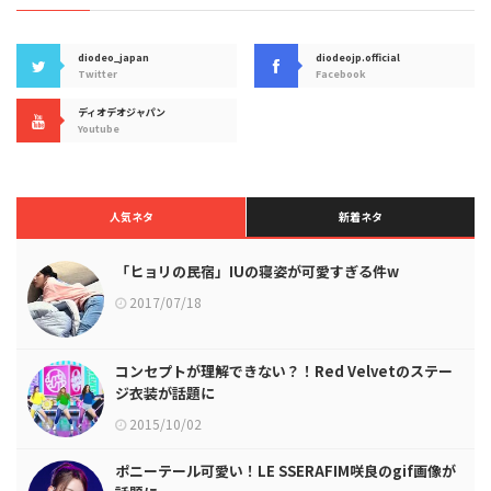
diodeo_japan
diodeojp.official
Twitter
Facebook
ディオデオジャパン
Youtube
人気ネタ
新着ネタ
「ヒョリの民宿」IUの寝姿が可愛すぎる件w
2017/07/18
コンセプトが理解できない？！Red Velvetのステー
ジ衣装が話題に
2015/10/02
ポニーテール可愛い！LE SSERAFIM咲良のgif画像が