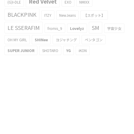
Red Velvet
(G)I-DLE
EXO
NMIXX
BLACKPINK
ITZY
NewJeans
【スポット】
LE SSERAFIM
SM
fromis_9
Lovelyz
宇宙少女
OH MY GIRL
SHINee
ヨジャチング
ペンタゴン
SUPER JUNIOR
SHOTARO
YG
iKON