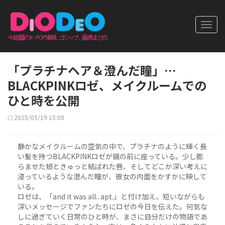
Toggl
navig
「プラチナヘア＆澄んだ瞳」…
BLACKPINKロゼ、メイクルームでの
ひと時を公開
2025/05/19 15:00
静かなメイクルームの空気の中で、プラチナのように輝く長
い髪を持つBLACKPINKロゼが鏡の前に座っている。少し膨
らませた頬ときゅっと結ばれた唇、そしてどこか深い考えに
浸っているような澄んだ瞳が、彼女の内面をかすかに映して
いる。
ロゼは、「and it was all.. apt.」と付け加え、短いながらも
深いメッセージでファンたちにロゼの今日を伝えた。何気な
しに過ぎていく日常のひと時が、まさに自分だけの物語であ