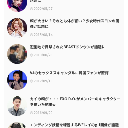
話題に
2022/05/27
顔が大きい？それとも体が細い？少女時代スヨンの画
像が話題に
2015/08/14
遊園地で目撃されたBEASTドンウンが話題に
2013/08/28
V.Iのセックススキャンダルに韓国ファンが驚愕
2012/09/13
カイの顔が・・・EXO D.O.がメンバーのキャラクター
を描いた結果w
2016/09/20
エンディング妖精を練習するIVEレイのgif画像が話題