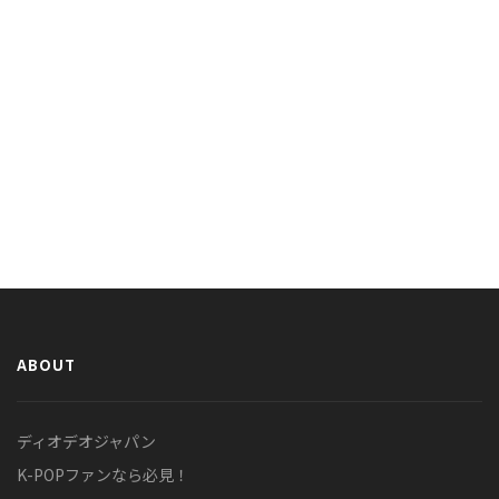
ABOUT
ディオデオジャパン
K-POPファンなら必見！