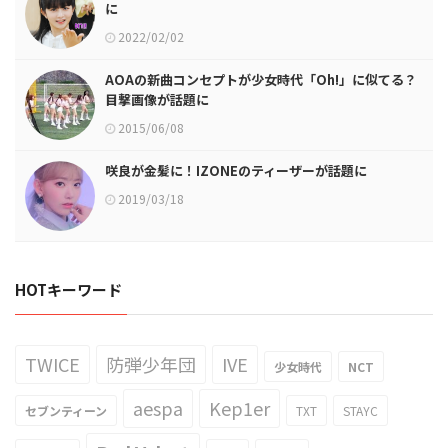
に
2022/02/02
AOAの新曲コンセプトが少女時代「Oh!」に似てる？
目撃画像が話題に
2015/06/08
咲良が金髪に！IZONEのティーザーが話題に
2019/03/18
HOTキーワード
TWICE
防弾少年団
IVE
少女時代
NCT
aespa
Kep1er
セブンティーン
TXT
STAYC