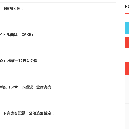
F
ME」MV初公開！
イトル曲は「CAKE」
MAX」出撃…17日に公開
の単独コンサート盛況…全席完売！
サート完売を記録…公演追加確定！