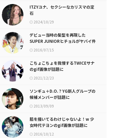
ITZYユナ、セクシーなカリスマの定
石
2024/10/29
デビュー当時の髪型を再現した
SUPER JUNIORヒチョルがヤバイ件
w
2016/07/15
こちょこちょを我慢するTWICEサナ
のgif画像が話題に
2021/12/23
ソンギュ＋D.O.？YG新人グループの
候補メンバーが話題に
2013/09/09
脇を掻いてるわけじゃないよ！w 少
女時代テヨンのgif画像が話題に
2016/10/12