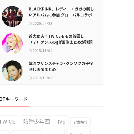
BLACKPINK、レディー・ガガの新し
いアルバムに参加 グローバルコラボ
2020/04/23
首大丈夫？TWICEモモの首回し
（？）ダンスのgif画像まとめが話題
に
2015/11/04
韓流プリンスチャン･グンソクの子役
時代画像まとめ
2012/10/01
OTキーワード
TWICE
防弾少年団
IVE
少女時代