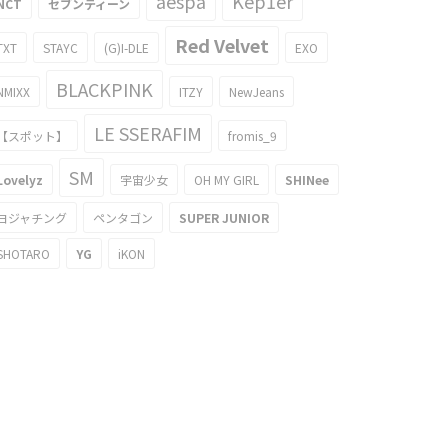
aespa
Kep1er
NCT
セブンティーン
Red Velvet
TXT
STAYC
(G)I-DLE
EXO
BLACKPINK
NMIXX
ITZY
NewJeans
LE SSERAFIM
【スポット】
fromis_9
SM
Lovelyz
宇宙少女
OH MY GIRL
SHINee
ヨジャチング
ペンタゴン
SUPER JUNIOR
SHOTARO
YG
iKON