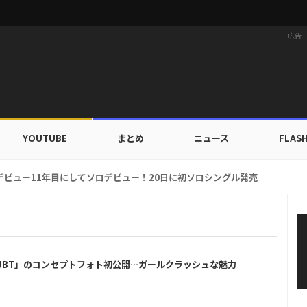
広告
YOUTUBE
まとめ
ニュース
FLAS
カップ出入証を公開…証明写真でも完璧なビジュアル！
 DOUBT」のコンセプトフォト初公開…ガールクラッシュな魅力