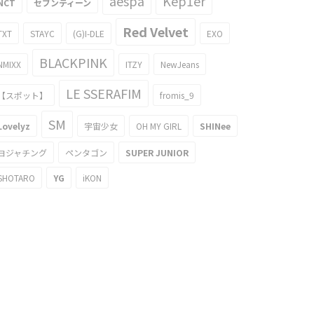
aespa
Kep1er
NCT
セブンティーン
Red Velvet
TXT
STAYC
(G)I-DLE
EXO
BLACKPINK
NMIXX
ITZY
NewJeans
LE SSERAFIM
【スポット】
fromis_9
SM
Lovelyz
宇宙少女
OH MY GIRL
SHINee
ヨジャチング
ペンタゴン
SUPER JUNIOR
SHOTARO
YG
iKON