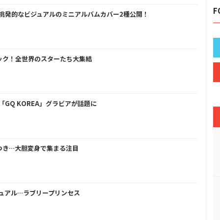
F
ス、挑発的なビジュアルのミニアルバムカバー2種公開！
バック！全世界のスターたち大集結
「GQ KOREA」グラビアが話題に
顔つき…大胆変身で集まる注目
ジュアル…ラブリープリンセス