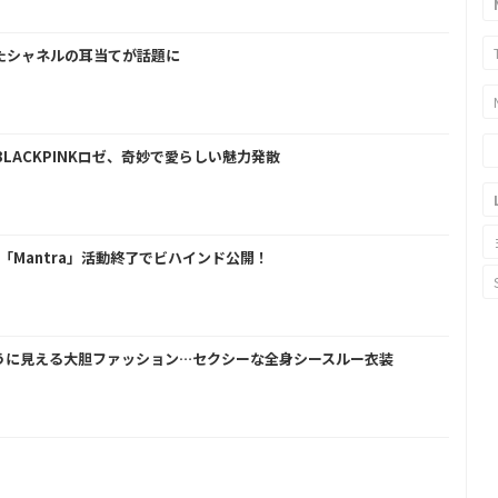
したシャネルの耳当てが話題に
LACKPINKロゼ、奇妙で愛らしい魅力発散
ェニー、「Mantra」活動終了でビハインド公開！
いように見える大胆ファッション…セクシーな全身シースルー衣装