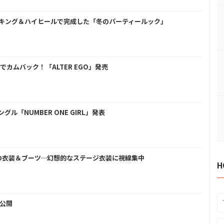
トッキング＆ハイヒールで完成した「冬のパーティールック」
規でカムバック！「ALTER EGO」発売
グル「NUMBER ONE GIRL」発表
ーズの衣装＆ブーツ…幻想的なステージ衣装に視線集中
H
ア公開