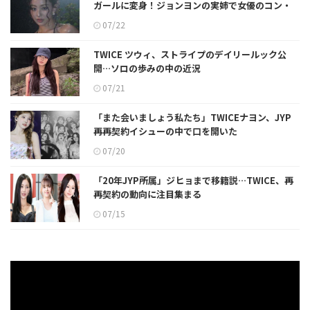
ガールに変身！ジョンヨンの実姉で女優のコン・
スンヨンも「やばい」
07/22
TWICE ツウィ、ストライプのデイリールック公
開…ソロの歩みの中の近況
07/21
「また会いましょう私たち」TWICEナヨン、JYP
再再契約イシューの中で口を開いた
07/20
「20年JYP所属」ジヒョまで移籍説…TWICE、再
再契約の動向に注目集まる
07/15