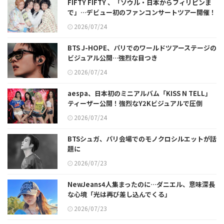
FIFTY FIFTY 、「ソウル・日本からフィリピンま
で」…デビュー初のファンコンサートツアー開催！
2026/07/24
BTS J-HOPE、パリでのワールドツアーステージの
ビジュアル公開…強烈な目つき
2026/07/24
aespa、日本初のミニアルバム「KISS N TELL」
ティーザー公開！強烈なY2Kビジュアルで圧倒
2026/07/24
BTSシュガ、パリ会場でのモノクロシルエットが話
題に
2026/07/23
NewJeans4人集まったのに…ダニエル、意味深長
な心境「光は再び差し込んでくる」
2026/07/23