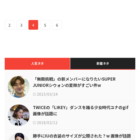
2
3
4
5
6
人気ネタ
新着ネタ
「無限挑戦」の新メンバーになりたいSUPER
JUNIORシウォンの変顔がすごい件w
2015/03/24
TWICEの「LIKEY」ダンスを踊る少女時代ユナのgif
画像が話題に
2018/02/12
勝手にIUの衣装のサイズが公開された？w 画像が話題