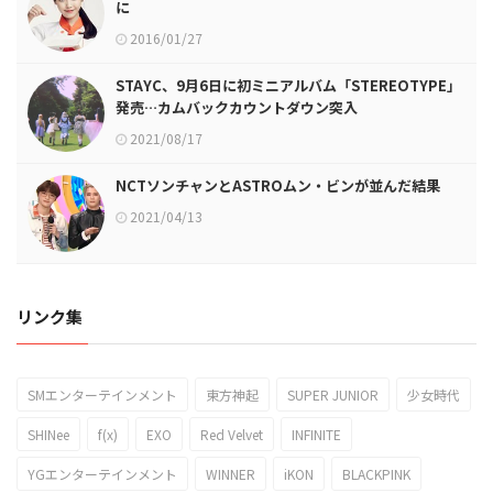
に
2016/01/27
STAYC、9月6日に初ミニアルバム「STEREOTYPE」
発売…カムバックカウントダウン突入
2021/08/17
NCTソンチャンとASTROムン・ビンが並んだ結果
2021/04/13
リンク集
SMエンターテインメント
東方神起
SUPER JUNIOR
少女時代
SHINee
f(x)
EXO
Red Velvet
INFINITE
YGエンターテインメント
WINNER
iKON
BLACKPINK