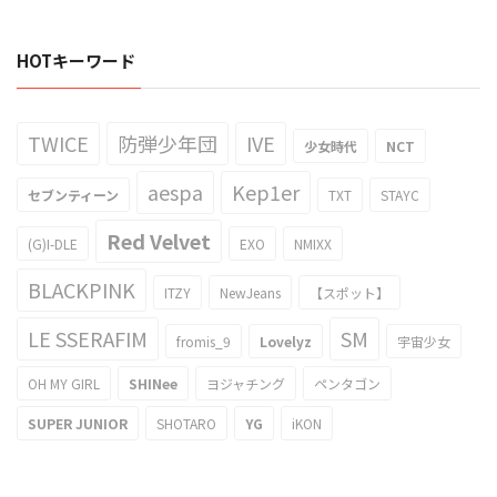
HOTキーワード
TWICE
防弾少年団
IVE
少女時代
NCT
aespa
Kep1er
セブンティーン
TXT
STAYC
Red Velvet
(G)I-DLE
EXO
NMIXX
BLACKPINK
ITZY
NewJeans
【スポット】
LE SSERAFIM
SM
fromis_9
Lovelyz
宇宙少女
OH MY GIRL
SHINee
ヨジャチング
ペンタゴン
SUPER JUNIOR
SHOTARO
YG
iKON