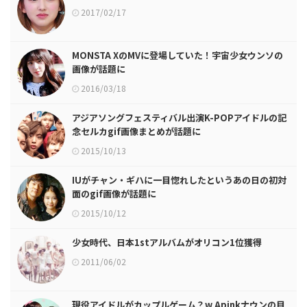
2017/02/17
MONSTA XのMVに登場していた！宇宙少女ウンソの
画像が話題に
2016/03/18
アジアソングフェスティバル出演K-POPアイドルの記
念セルカgif画像まとめが話題に
2015/10/13
IUがチャン・ギハに一目惚れしたというあの日の初対
面のgif画像が話題に
2015/10/12
少女時代、日本1stアルバムがオリコン1位獲得
2011/06/02
現役アイドルがカップルゲーム？w Apinkナウンの目