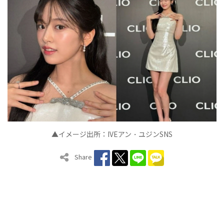
▲イメージ出所：
IVE
アン
ユジン
SNS
・
Share