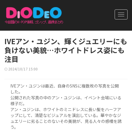
Toggl
navig
IVEアン・ユジン、輝くジュエリーにも
負けない美貌…ホワイトドレス姿にも
注目
2024/10/17 15:00
IVEアン・ユジンは最近、自身のSNSに複数枚の写真を公開
した。
公開された写真の中のアン・ユジンは、イベント会場にいる
様子だ。
アン・ユジンは、ホワイトのミニドレスに長い髪をハーフア
ップにして、清楚なビジュアルを演出している。華やかなジ
ュエリーに劣ることのないその美貌が、見る人々の感嘆を誘
う。