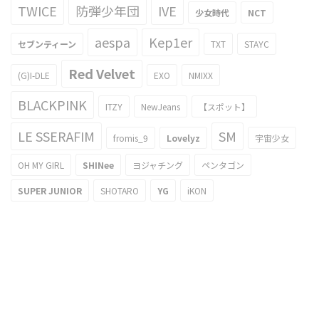
TWICE
防弾少年団
IVE
少女時代
NCT
aespa
Kep1er
セブンティーン
TXT
STAYC
Red Velvet
(G)I-DLE
EXO
NMIXX
BLACKPINK
ITZY
NewJeans
【スポット】
LE SSERAFIM
SM
fromis_9
Lovelyz
宇宙少女
OH MY GIRL
SHINee
ヨジャチング
ペンタゴン
SUPER JUNIOR
SHOTARO
YG
iKON