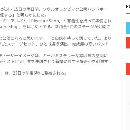
F
ーが14・15日の両日間、ソウルオリンピック公園ハンドボー
#'』を開催する」と明らかにした。
アルバム「Pleasure Shop」と有機性を持って準備され
ure Shop」をはじめとする、新曲全6曲のステージが公開さ
な公演になると思います。」と自信を持って話していた。より
れたステージセット、ひと味違う演出、完成度の高いバンド
しいティーザーイメージは、キーがミステリーな雰囲気の空間に
ディストピア世界を連想させて新譜に対する好奇心を刺激す
hop」は、23日の午後6時に発売される。