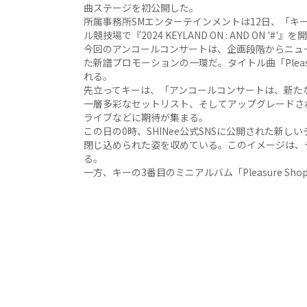
曲ステージを初公開した。
所属事務所SMエンターテインメントは12日、「キ
ル競技場で『2024 KEYLAND ON : AND ON '
今回のアンコールコンサートは、企画段階からニューミニ
た新譜プロモーションの一環だ。タイトル曲「Pleas
れる。
先立ってキーは、「アンコールコンサートは、新た
一層多彩なセットリスト、そしてアップグレードさ
ライブなどに期待が集まる。
この日の0時、SHINee公式SNSに公開された新
閉じ込められた姿を収めている。このイメージは、
る。
一方、キーの3番目のミニアルバム「Pleasure S