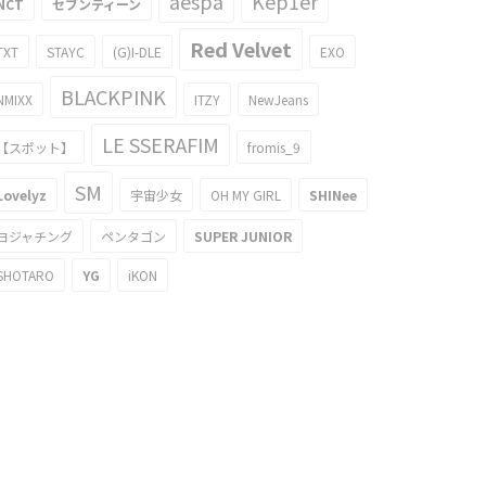
aespa
Kep1er
NCT
セブンティーン
Red Velvet
TXT
STAYC
(G)I-DLE
EXO
BLACKPINK
NMIXX
ITZY
NewJeans
LE SSERAFIM
【スポット】
fromis_9
SM
Lovelyz
宇宙少女
OH MY GIRL
SHINee
ヨジャチング
ペンタゴン
SUPER JUNIOR
SHOTARO
YG
iKON