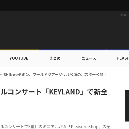
広告
YOUTUBE
まとめ
ニュース
FLAS
ァ、ブランドン「セーフ・デイズ」と日常・旅行スタイルを提案！
ールコンサート「KEYLAND」で新全
コンサートで3番目のミニアルバム「Pleasure Shop」の全