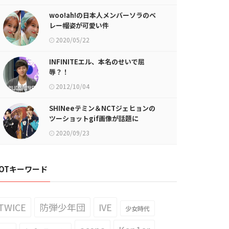
woo!ah!の日本人メンバーソラのベ
レー帽姿が可愛い件
2020/05/22
INFINITEエル、本名のせいで屈
辱？！
2012/10/04
SHINeeテミン＆NCTジェヒョンの
ツーショットgif画像が話題に
2020/09/23
OTキーワード
TWICE
防弾少年団
IVE
少女時代