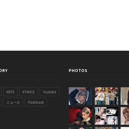
ORY
PHOTOS
#BTS
#TWICE
Youtube
ニュース
Flashback