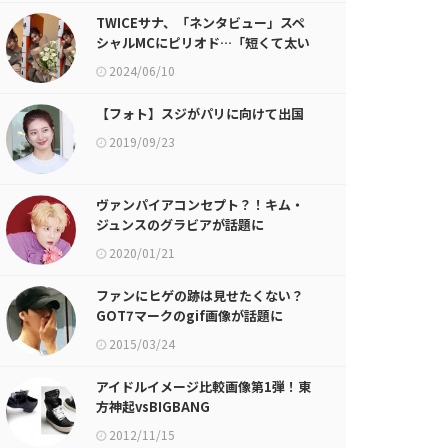
TWICEサナ、「ネンタビュー」スペ
シャルMCにピリオド…「短くて太い
時間…とても貴重だった」
2024/06/10
【フォト】スジがパリに向けて出国
2019/09/23
ヴァンパイアコンセプト？！キム・
ジュンスのグラビアが話題に
2020/01/21
ファンにヒゲの跡は見せたくない？
GOT7マークのgif画像が話題に
2015/03/24
アイドルイメージ比較画像第1弾！東
方神起vsBIGBANG
2012/11/15