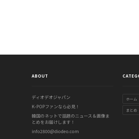
ABOUT
CATEG
ディオデオジャパン
ホーム
K-POPファンなら必見！
まとめ
韓国のネットで話題のニュース＆画像ま
とめをお届けします！
info2800@diodeo.com