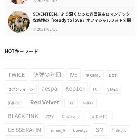
2026/08/06
SEVENTEEN、より深くなった雰囲気＆ロマンチック
な感性の「Ready to love」オフィシャルフォト公開
2021/06/10
HOTキーワード
TWICE
防弾少年団
IVE
少女時代
NCT
aespa
Kep1er
セブンティーン
TXT
STAYC
Red Velvet
(G)I-DLE
EXO
NMIXX
BLACKPINK
ITZY
NewJeans
【スポット】
LE SSERAFIM
SM
fromis_9
Lovelyz
宇宙少女