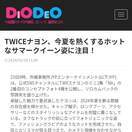
Toggl
navig
TWICEナヨン、今夏を熱くするホット
なサマークイーン姿に注目！
2024/05/24 11:00
23日0時、所属事務所JYPエンターテインメント(以下JYP)
は、公式SNSチャンネルにTWICEナヨンのミニ2集「NA」の
2番目のコンセプトフォト4種を公開し、ソロカムバックの
雰囲気を盛り上げた。
卓越した魅力で重武装したナヨンは、2024年夏を飾る歌姫
の存在感を輝かせた。キャップ帽子、ロングブーツ、アクセ
サリーなどのスタイリッシュなアイテムを完璧に着こなして
いる。タフなトラックの前に立ってフォトジェニックな姿
で、ファッショングラビアのようなカットを完成させた。自
信とカリスマが宿る目つきで、カメラと視線を合わせながら