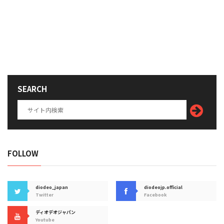
SEARCH
FOLLOW
diodeo_japan
diodeojp.official
Twitter
Facebook
ディオデオジャパン
Youtube