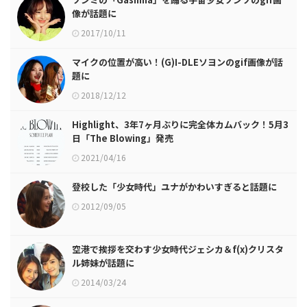
像が話題に
2017/10/11
マイクの位置が高い！(G)I-DLEソヨンのgif画像が話
題に
2018/12/12
Highlight、3年7ヶ月ぶりに完全体カムバック！5月3
日「The Blowing」発売
2021/04/16
登校した「少女時代」ユナがかわいすぎると話題に
2012/09/05
空港で挨拶を交わす少女時代ジェシカ＆f(x)クリスタ
ル姉妹が話題に
2014/03/24