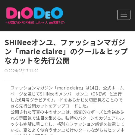
Toggl
navig
SHINeeオンユ、ファッションマガジ
ン「marie claire」のクール＆ヒップ
なカットを先行公開
2024/05/17 14:00
ファッションマガジン「marie claire」は14日、公式ホーム
ページを通じてSHINeeのメンバーオンユ（ONEW）と進行
した6月号グラビアのムードをあらかじめ垣間見ることので
きる先行公開カットをアップロードした。
公開された写真の中のオンユは、感覚的なポーズと余裕あふ
れる雰囲気で注目を集める。独特のパターンのカジュアルル
ックも完璧に着こなし、格別なファッション感覚を披露して
いる。夏とよく似合うオンユだけのクールながらもヒップホ