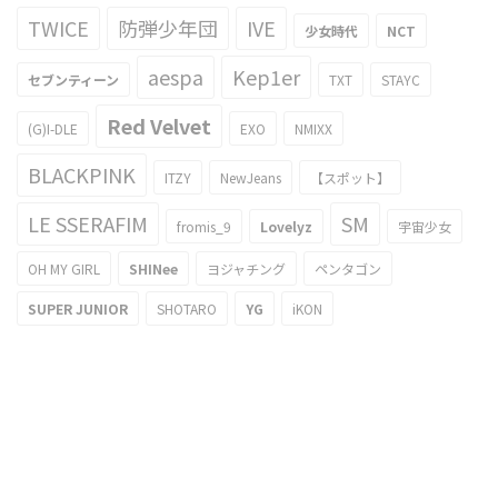
TWICE
防弾少年団
IVE
少女時代
NCT
aespa
Kep1er
セブンティーン
TXT
STAYC
Red Velvet
(G)I-DLE
EXO
NMIXX
BLACKPINK
ITZY
NewJeans
【スポット】
LE SSERAFIM
SM
fromis_9
Lovelyz
宇宙少女
OH MY GIRL
SHINee
ヨジャチング
ペンタゴン
SUPER JUNIOR
SHOTARO
YG
iKON