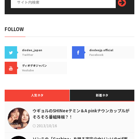
FOLLOW
diodeo_japan
diodeojp.official
Twitter
Facebook
ディオデオジャパン
Youtube
人気ネタ
新着ネタ
ウギョルのSHINeeテミン＆A pinkナウンカップルが
そろそろ番組降板？！
2013/10/16
ソンミの「Gashina」を踊る宇宙少女ソンソのgif画