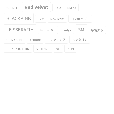
Red Velvet
(G)I-DLE
EXO
NMIXX
BLACKPINK
ITZY
NewJeans
【スポット】
LE SSERAFIM
SM
fromis_9
Lovelyz
宇宙少女
OH MY GIRL
SHINee
ヨジャチング
ペンタゴン
SUPER JUNIOR
SHOTARO
YG
iKON