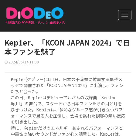
Toggl
navig
Kep1er、「KCON JAPAN 2024」で日
本ファンを魅了
2024/05/14 11:00
Kep1er(ケプラー)は11日、日本の千葉県に位置する幕張メ
ッセで開催された「KCON JAPAN 2024」に出演し、ファン
たちと会った。
この日、Kep1erはデビューアルバムの収録曲「See the
light」の舞台で、スタートから日本ファンたちの目と耳を
ひきつけた。Kep1erは、多彩なグルーブ感が引き立つパフ
ォーマンスで見る人を圧倒し、会場を訪れた観客の熱い反応
を引き出した。
特に、Kep1erだけのエネルギーあふれるパフォーマンスと
中毒性の強いサウンドがファン心を狙撃した。Kep1erは、