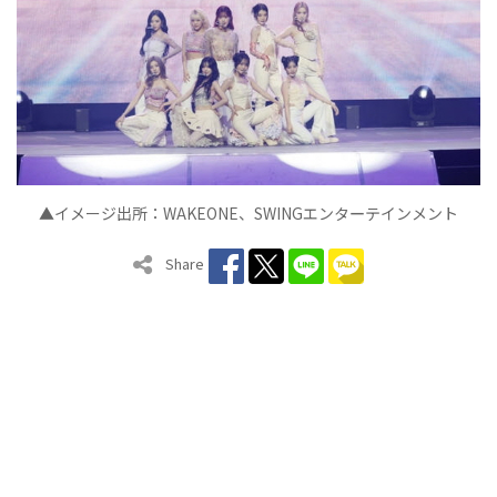
▲イメージ出所：
WAKEONE
、
SWING
エンタ
テインメント
ー
Share