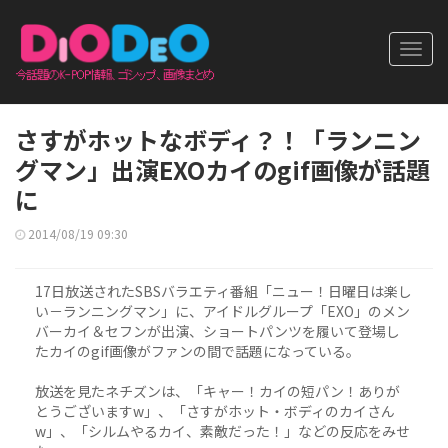
Toggl
navig
さすがホットなボディ？！「ランニン
グマン」出演EXOカイのgif画像が話題
に
2014/08/19 09:30
17日放送されたSBSバラエティ番組「ニュー！日曜日は楽し
い－ランニングマン」に、アイドルグループ「EXO」のメン
バーカイ＆セフンが出演、ショートパンツを履いて登場し
たカイのgif画像がファンの間で話題になっている。
放送を見たネチズンは、「キャー！カイの短パン！ありが
とうございますw」、「さすがホット・ボディのカイさん
w」、「シルムやるカイ、素敵だった！」などの反応をみせ