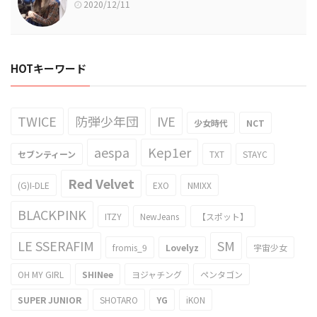
2020/12/11
HOTキーワード
TWICE
防弾少年団
IVE
少女時代
NCT
aespa
Kep1er
セブンティーン
TXT
STAYC
Red Velvet
(G)I-DLE
EXO
NMIXX
BLACKPINK
ITZY
NewJeans
【スポット】
LE SSERAFIM
SM
fromis_9
Lovelyz
宇宙少女
OH MY GIRL
SHINee
ヨジャチング
ペンタゴン
SUPER JUNIOR
SHOTARO
YG
iKON