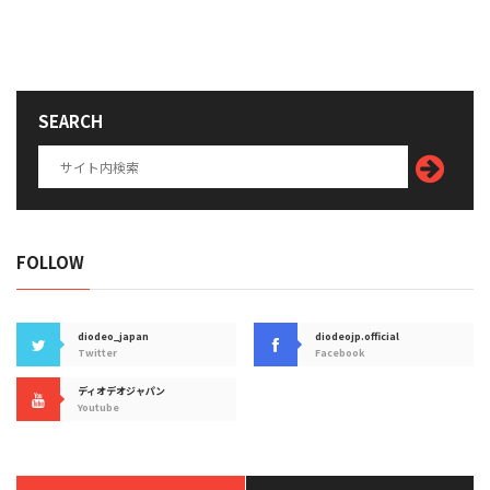
SEARCH
FOLLOW
diodeo_japan
diodeojp.official
Twitter
Facebook
ディオデオジャパン
Youtube