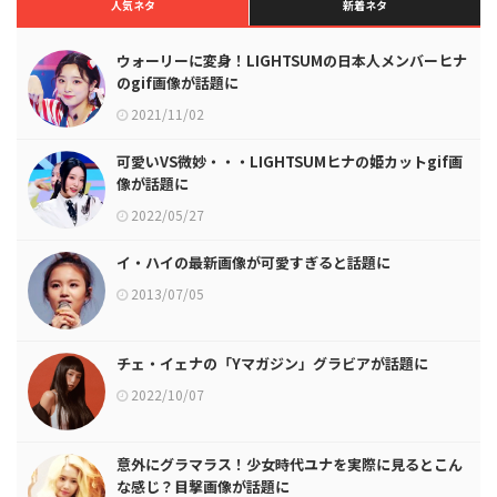
人気ネタ
新着ネタ
ウォーリーに変身！LIGHTSUMの日本人メンバーヒナ
のgif画像が話題に
2021/11/02
可愛いVS微妙・・・LIGHTSUMヒナの姫カットgif画
像が話題に
2022/05/27
イ・ハイの最新画像が可愛すぎると話題に
2013/07/05
チェ・イェナの「Yマガジン」グラビアが話題に
2022/10/07
意外にグラマラス！少女時代ユナを実際に見るとこん
な感じ？目撃画像が話題に