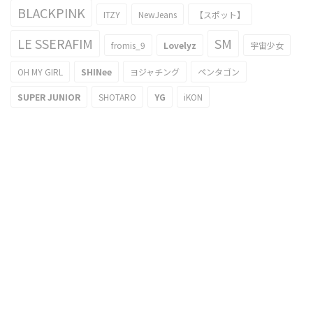
BLACKPINK
ITZY
NewJeans
【スポット】
LE SSERAFIM
SM
fromis_9
Lovelyz
宇宙少女
OH MY GIRL
SHINee
ヨジャチング
ペンタゴン
SUPER JUNIOR
SHOTARO
YG
iKON