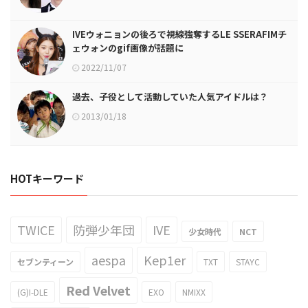
IVEウォニョンの後ろで視線強奪するLE SSERAFIMチ
ェウォンのgif画像が話題に
2022/11/07
過去、子役として活動していた人気アイドルは？
2013/01/18
HOTキーワード
TWICE
防弾少年団
IVE
少女時代
NCT
aespa
Kep1er
セブンティーン
TXT
STAYC
Red Velvet
(G)I-DLE
EXO
NMIXX