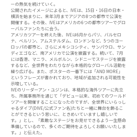
ーの熱気を続けていく。
公開されたイメージによると、IVEは、15日・16日の日本・
横浜を始まりに、来年3月までアジアの8つの都市で公演を
開催する。その後、IVEはアメリカの6つの都市ツアーでグロ
ーバルファンたちに会う。
アメリカツアーを終えた後、IVEは6月からパリ、バルセロ
ナ、ベルリン、アムステルダム、ロンドンなど、5つのヨー
ロッパの都市と、さらにメキシコシティ、サンパウロ、サン
ディエゴなど、南アメリカで公演を披露する。続いて、7月
には香港、マニラ、メルボルン、シドニーでステージを披露
するなど、全世界をわたりながら本格的なグローバル活動を
繰り広げる。また、ポスターの一番下には「AND MORE」
というフレーズが書かれており、地域が追加される可能性を
示唆している。
IVEのリーダーアン・ユジンは、本格的な海外ツアーに先立
ち、所属事務所を通じて「デビュー以来、初めてのワールド
ツアーを開催することになったのですが、全世界にいらっし
ゃるダイブ(DIVE/公式ファン名)たちと一緒に舞台を飾るこ
とができるという思いに、ときめいていますし嬉しいで
す。」とし、「素敵なステージをお見せできるよう一生懸命
準備しているので、多くのご期待をよろしくお願いいたしま
す。」と伝えた。