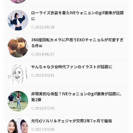
ローライズ衣装を着たIVEウォニョンのgif画像が話題
に
2022/06/28
360度回転カメラに戸惑うEXOチャニョルが可愛すぎ
る件w
2014/06/27
やんちゃな少女時代ファンのイラストが話題に
2013/03/01
非現実的な体型？IVEウォニョンのgif画像が話題に、
第2弾
2022/07/05
元f(x)ソルリ＆チェジャが交際2年7ヶ月で破局
2017/03/06