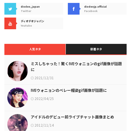
diodeo_japan
diodeojp.official
Twitter
Facebook
ディオデオジャパン
Youtube
人気ネタ
新着ネタ
ミスしちゃった！驚くIVEウォニョンのgif画像が話題
に
2021/12/31
IVEウォニョンのベレー帽姿gif画像が話題に
2022/04/25
アイドルのデビュー前ライブチャット画像まとめ
2012/11/14