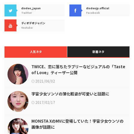
diodeo_japan
diodeojp.official
Twitter
Facebook
ディオデオジャパン
Youtube
人気ネタ
新着ネタ
TWICE、恋に落ちたラブリーなビジュアルの「Taste
of Love」ティーザー公開
2021/06/02
宇宙少女ソンソの薄化粧姿が可愛いと話題に
2017/02/17
MONSTA XのMVに登場していた！宇宙少女ウンソの
画像が話題に