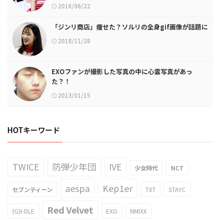
2016/06/22
「ジンリ商店」痩せた？ソルリの全身gif画像が話題に
2018/11/28
EXOファンが撮影した写真の中に心霊写真があっ
た？！
2013/01/15
HOTキーワード
TWICE
防弾少年団
IVE
少女時代
NCT
aespa
Kep1er
セブンティーン
TXT
STAYC
Red Velvet
(G)I-DLE
EXO
NMIXX