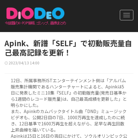
Toggl
navig
Apink、新譜「SELF」で初動販売量自
己最高記録を更新！
2023/04/13 14:00
12日、所属事務所ISTエンターテインメント側は「アルバム
販売集計機関であるハンターチャートによると、Apinkは5
日に発表したミニ10集『SELF』の初動販売量(発売日基準か
ら1週間のレコード販売量)は、自己最高成績を更新した」と
明らかにした。
また、Apinkのカムバックタイトル曲「DND」ミュージック
ビデオも、公開2日目の7日、1000万再生を達成したのに続
き、12日基準で1600万再生を超えながら、足早な再生回数
上昇曲線を描いている。
Apinkは15日と16日の両日にかけて、ソウルオリンピック公