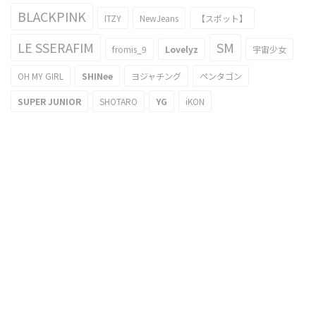
BLACKPINK
ITZY
NewJeans
【スポット】
LE SSERAFIM
SM
fromis_9
Lovelyz
宇宙少女
OH MY GIRL
SHINee
ヨジャチング
ペンタゴン
SUPER JUNIOR
SHOTARO
YG
iKON