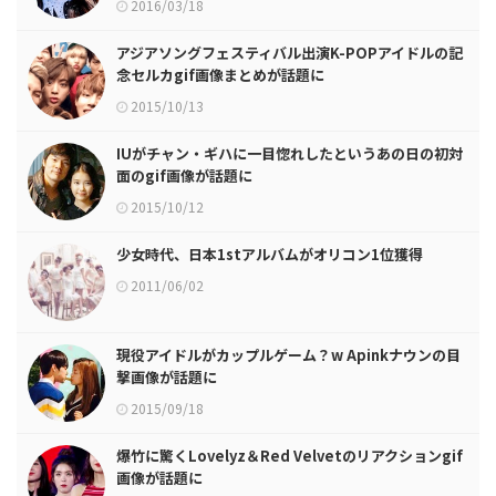
2016/03/18
アジアソングフェスティバル出演K-POPアイドルの記
念セルカgif画像まとめが話題に
2015/10/13
IUがチャン・ギハに一目惚れしたというあの日の初対
面のgif画像が話題に
2015/10/12
少女時代、日本1stアルバムがオリコン1位獲得
2011/06/02
現役アイドルがカップルゲーム？w Apinkナウンの目
撃画像が話題に
2015/09/18
爆竹に驚くLovelyz＆Red Velvetのリアクションgif
画像が話題に