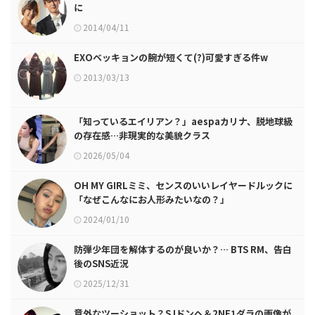
に
2014/04/11
EXOベッキョンの腕が短くて(?)可愛すぎる件w
2013/03/13
「知っているエイリアン？」aespaカリナ、脱地球級
の存在感…非現実的な美貌クラス
2026/05/04
OH MY GIRLミミ、センスのいいレイヤードルックに
「なぜこんなにお人形みたいなの？」
2024/01/10
防弾少年団を解体するのが良いか？… BTS RM、告白
後のSNS近況
2025/12/31
意外なツーショット？SJドンヘ＆2NE1ダラの画像が