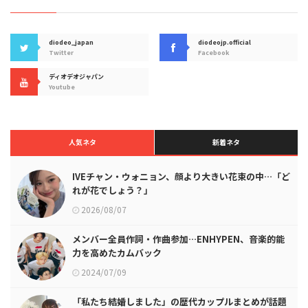
diodeo_japan
diodeojp.official
Twitter
Facebook
ディオデオジャパン
Youtube
人気ネタ
新着ネタ
IVEチャン・ウォニョン、顔より大きい花束の中…「ど
れが花でしょう？」
2026/08/07
メンバー全員作詞・作曲参加…ENHYPEN、音楽的能
力を高めたカムバック
2024/07/09
「私たち結婚しました」の歴代カップルまとめが話題