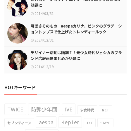
話題に
2014/03/31
可愛さそのもの…aespaカリナ、ピンクのグラデーシ
ョントップスで仕上げたトレンディールック
2024/12/31
デザイナー活動は順調？！元少女時代ジェシカのブラ
ンド広報画像まとめが話題に
2014/12/19
HOTキーワード
TWICE
防弾少年団
IVE
少女時代
NCT
aespa
Kep1er
セブンティーン
TXT
STAYC