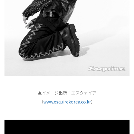
▲イメージ出所：エスクァイア
（
www.esquirekorea.co.kr
）