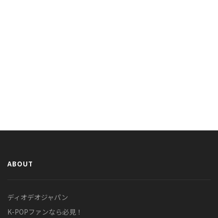
ABOUT
ディオデオジャパン
K-POPファンなら必見！