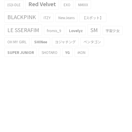
Red Velvet
(G)I-DLE
EXO
NMIXX
BLACKPINK
ITZY
NewJeans
【スポット】
LE SSERAFIM
SM
fromis_9
Lovelyz
宇宙少女
OH MY GIRL
SHINee
ヨジャチング
ペンタゴン
SUPER JUNIOR
SHOTARO
YG
iKON