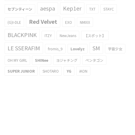
aespa
Kep1er
セブンティーン
TXT
STAYC
Red Velvet
(G)I-DLE
EXO
NMIXX
BLACKPINK
ITZY
NewJeans
【スポット】
LE SSERAFIM
SM
fromis_9
Lovelyz
宇宙少女
OH MY GIRL
SHINee
ヨジャチング
ペンタゴン
SUPER JUNIOR
SHOTARO
YG
iKON