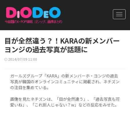
Toggl
navig
目が全然違う？！KARAの新メンバー
ヨンジの過去写真が話題に
2014/07/09 11:00
ガールズグループ「KARA」の新メンバーホ・ヨンジの過去
写真が韓国のオンラインコミュニティに掲載され、ネチズン
の注目を集めている。
画像を見たネチズンは、「目が全然違う」、「過去写真も可
愛いね」、「これ別人じゃない？w」などの反応をみせた。