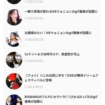
2021/11/11
一瞬で表情が変わるIVEウォニョンのgif画像が話題に
2022/01/21
お姫様みたい！IVEウォニョンのgif画像が話題に
2022/02/14
SJドンヘ＆少女時代ユナ、熱愛説が浮上
2013/04/16
【フォト】ハニのお尻に手を？EXIDが韓流ドリームフ
ェスティバルに登場
2015/09/21
BIGBANGのT.O.Pにセクハラ(？)されるD-LITEのgif
画像が話題に