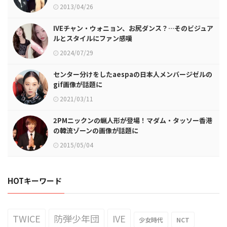
2013/04/26
IVEチャン・ウォニョン、お尻ダンス？…そのビジュア
ルとスタイルにファン感嘆
2024/07/29
センター分けをしたaespaの日本人メンバージゼルの
gif画像が話題に
2021/03/11
2PMニックンの蝋人形が登場！マダム・タッソー香港
の韓流ゾーンの画像が話題に
2015/05/04
HOTキーワード
TWICE
防弾少年団
IVE
少女時代
NCT