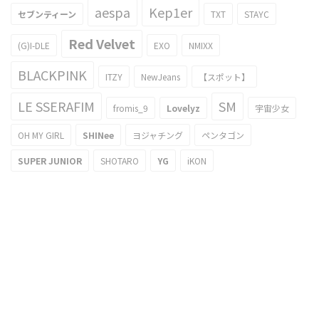
aespa
Kep1er
セブンティーン
TXT
STAYC
Red Velvet
(G)I-DLE
EXO
NMIXX
BLACKPINK
ITZY
NewJeans
【スポット】
LE SSERAFIM
SM
fromis_9
Lovelyz
宇宙少女
OH MY GIRL
SHINee
ヨジャチング
ペンタゴン
SUPER JUNIOR
SHOTARO
YG
iKON