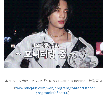
▲イメージ出所：MBC M「SHOW CHAMPION Behind」放送画面
（
www.mbcplus.com/web/program/contentList.do?
programInfoSeq=66
）