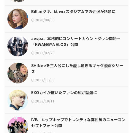
Billlieツキ、kt wizスタジアムでの近況が話題に
2026/08/03
aespa、本格的にコンサートカウントダウン開始…
「KWANGYA VLOG」公開
2023/02/20
SHINeeを主人公にした虚し過ぎるギャグ漫画シリー
ズ
2012/11/08
EXOカイが描いたファンの絵が話題に
2013/10/11
IVE、ヒップホップでトレンディな雰囲気のニューコン
セプトフォト公開