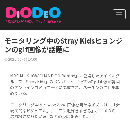
Toggl
navig
モニタリング中のStray Kidsヒョンジ
ンのgif画像が話題に
2021/09/09 14:00
MBC M「SHOW CHAMPION Behind」に登場したアイドルグ
ループ「Stray Kids」のメンバーヒョンジンのgif画像が韓国
のオンラインコミュニティに掲載され、ネチズンの注目を集
めている。
モニタリング中のヒョンジンの画像を見たネチズンは、「非
現実的なビジュアル」、「ロン毛好きすぎる」、「あのミニ
扇風機になりたいw」などの反応をみせた。