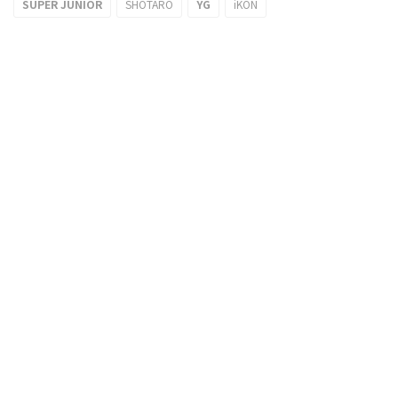
SUPER JUNIOR
SHOTARO
YG
iKON