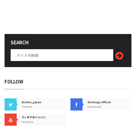
SEARCH
FOLLOW
diodeo_japan
diodeojp.official
Twitter
Facebook
ディオデオジャパン
Youtube