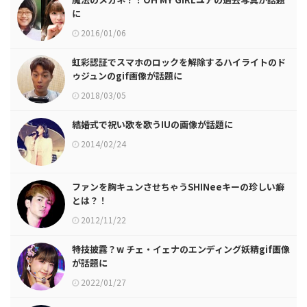
に
2016/01/06
虹彩認証でスマホのロックを解除するハイライトのド
ゥジュンのgif画像が話題に
2018/03/05
結婚式で祝い歌を歌うIUの画像が話題に
2014/02/24
ファンを胸キュンさせちゃうSHINeeキーの珍しい癖
とは？！
2012/11/22
特技披露？w チェ・イェナのエンディング妖精gif画像
が話題に
2022/01/27