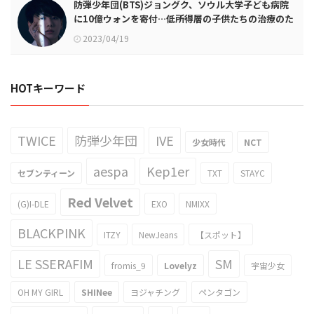
防弾少年団(BTS)ジョングク、ソウル大学子ども病院
に10億ウォンを寄付…低所得層の子供たちの治療のた
めに
2023/04/19
HOTキーワード
TWICE
防弾少年団
IVE
少女時代
NCT
aespa
Kep1er
セブンティーン
TXT
STAYC
Red Velvet
(G)I-DLE
EXO
NMIXX
BLACKPINK
ITZY
NewJeans
【スポット】
LE SSERAFIM
SM
fromis_9
Lovelyz
宇宙少女
OH MY GIRL
SHINee
ヨジャチング
ペンタゴン