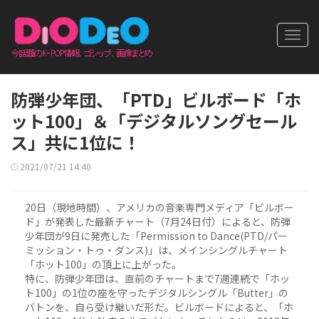
Toggl
navig
防弾少年団、「PTD」ビルボード「ホ
ット100」＆「デジタルソングセール
ス」共に1位に！
2021/07/21 14:40
20日（現地時間）、アメリカの音楽専門メディア「ビルボー
ド」が発表した最新チャート（7月24日付）によると、防弾
少年団が9日に発売した「Permission to Dance(PTD/パー
ミッション・トゥ・ダンス)」は、メインシングルチャート
「ホット100」の頂上に上がった。
特に、防弾少年団は、直前のチャートまで7週連続で「ホッ
ト100」の1位の座を守ったデジタルシングル「Butter」の
バトンを、自ら受け継いだ形だ。ビルボードによると、「ホ