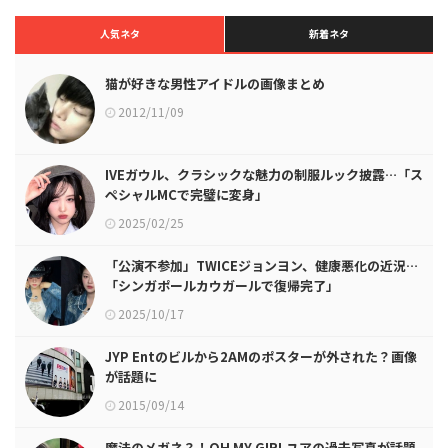
人気ネタ
新着ネタ
猫が好きな男性アイドルの画像まとめ
2012/11/09
IVEガウル、クラシックな魅力の制服ルック披露…「ス
ペシャルMCで完璧に変身」
2025/02/25
「公演不参加」TWICEジョンヨン、健康悪化の近況…
「シンガポールカウガールで復帰完了」
2025/10/17
JYP Entのビルから2AMのポスターが外された？画像
が話題に
2015/09/14
魔法のメガネ？！OH MY GIRLユアの過去写真が話題