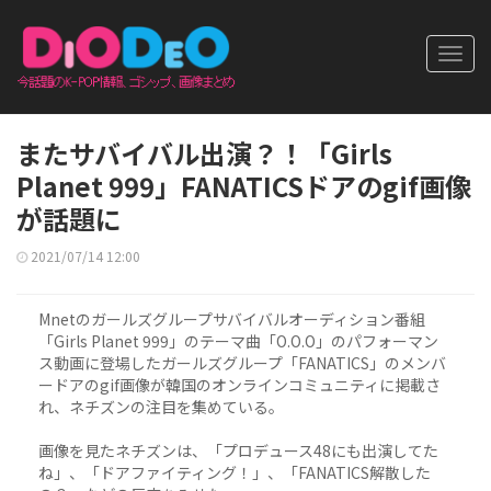
Toggl
navig
またサバイバル出演？！「Girls
Planet 999」FANATICSドアのgif画像
が話題に
2021/07/14 12:00
Mnetのガールズグループサバイバルオーディション番組
「Girls Planet 999」のテーマ曲「O.O.O」のパフォーマン
ス動画に登場したガールズグループ「FANATICS」のメンバ
ードアのgif画像が韓国のオンラインコミュニティに掲載さ
れ、ネチズンの注目を集めている。
画像を見たネチズンは、「プロデュース48にも出演してた
ね」、「ドアファイティング！」、「FANATICS解散した