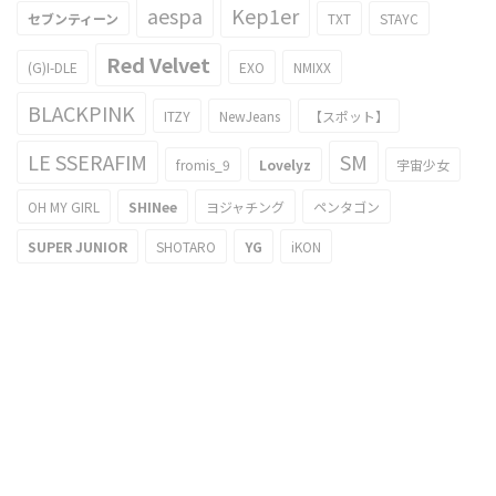
aespa
Kep1er
セブンティーン
TXT
STAYC
Red Velvet
(G)I-DLE
EXO
NMIXX
BLACKPINK
ITZY
NewJeans
【スポット】
LE SSERAFIM
SM
fromis_9
Lovelyz
宇宙少女
OH MY GIRL
SHINee
ヨジャチング
ペンタゴン
SUPER JUNIOR
SHOTARO
YG
iKON