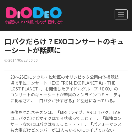
Toggl
navig
口パクだらけ？EXOコンサートのキュ
ーシートが話題に
2014/05/28 00:00
23～25日にソウル・松坡区のオリンピック公園内体操競技
場で単独コンサート「EXO FROM. EXOPLANET #1 - THE
LOST PLANET -」を開催したアイドルグループ「EXO」の
コンサートのキューシートが韓国のオンラインコミュニティ
に掲載され、「口パクが多すぎる」と話題になっている。
画像を見たネチズンは、「MRはライブ、ARは口パク、LAR
は口パクだけどマイクはでる状態ってこと？」、「単独コン
サートなのに口パクはちょっと・・・」、「パフォーマンス
も大事だけどメンバーが11人もいるのにライブできない