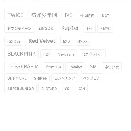
TWICE
防弾少年団
IVE
少女時代
NCT
aespa
Kep1er
セブンティーン
TXT
STAYC
Red Velvet
(G)I-DLE
EXO
NMIXX
BLACKPINK
ITZY
NewJeans
【スポット】
LE SSERAFIM
SM
fromis_9
Lovelyz
宇宙少女
OH MY GIRL
SHINee
ヨジャチング
ペンタゴン
SUPER JUNIOR
SHOTARO
YG
iKON