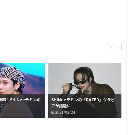
精！SHINeeテミンの
SHINeeテミンの「DAZED」グラビ
SH
題に
アが話題に
HO
2021/02/24
2