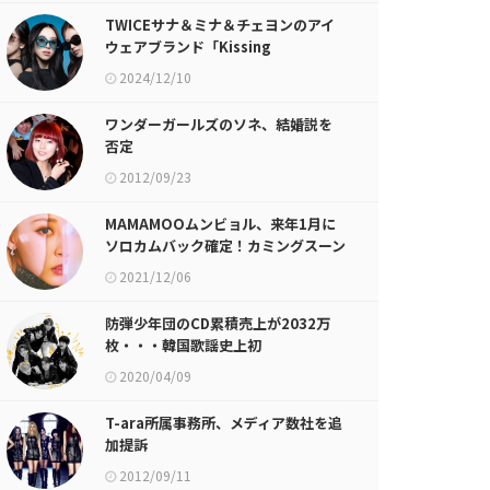
TWICEサナ＆ミナ＆チェヨンのアイ
ウェアブランド「Kissing
Heart」、10日から事前予約開始
2024/12/10
ワンダーガールズのソネ、結婚説を
否定
2012/09/23
MAMAMOOムンビョル、来年1月に
ソロカムバック確定！カミングスーン
ポスター公開
2021/12/06
防弾少年団のCD累積売上が2032万
枚・・・韓国歌謡史上初
2020/04/09
T-ara所属事務所、メディア数社を追
加提訴
2012/09/11