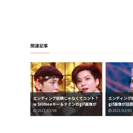
関連記事
ifを再
エンディング妖精じゃなくてコント？
エンディング妖
ンのgif画像が
w SHINeeキー＆テミンのgif画像が
gif画像が話
話題に
2021/03/08
2021/03/05