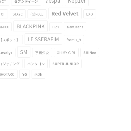
aespa
Kep1er
NCT
セブンティーン
Red Velvet
TXT
STAYC
(G)I-DLE
EXO
BLACKPINK
NMIXX
ITZY
NewJeans
LE SSERAFIM
【スポット】
fromis_9
SM
Lovelyz
宇宙少女
OH MY GIRL
SHINee
ヨジャチング
ペンタゴン
SUPER JUNIOR
SHOTARO
YG
iKON