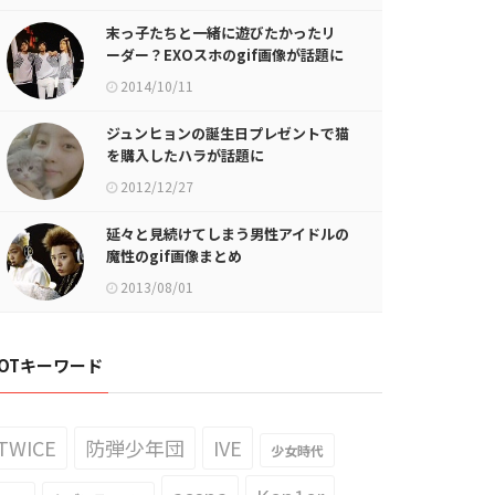
末っ子たちと一緒に遊びたかったリ
ーダー？EXOスホのgif画像が話題に
2014/10/11
ジュンヒョンの誕生日プレゼントで猫
を購入したハラが話題に
2012/12/27
延々と見続けてしまう男性アイドルの
魔性のgif画像まとめ
2013/08/01
OTキーワード
TWICE
防弾少年団
IVE
少女時代