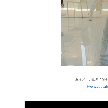
▲イメージ出所：SM 
（
www.youtu