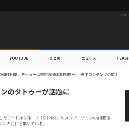
広告
YOUTUBE
まとめ
ニュース
FLAS
X TOGETHER、デビュー以来初の団体海外旅行へ…自主コンテンツ公開！
テミンのタトゥーが話題に
したアイドルグループ「SHINee」のメンバーテミンのgif画像
ズンの注目を集めている。