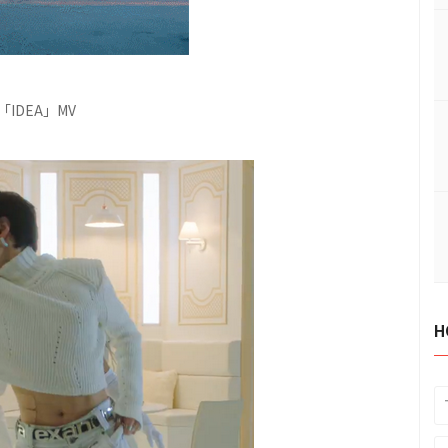
「IDEA」MV
H