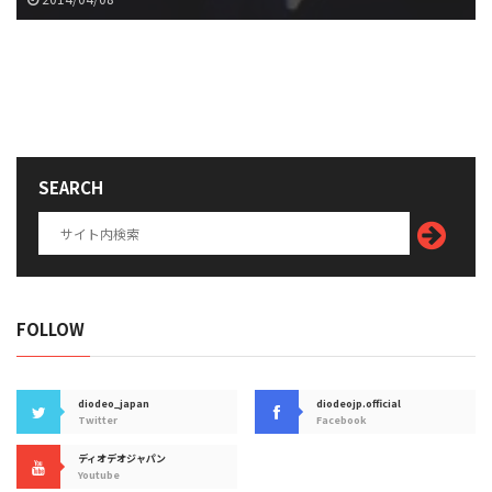
SEARCH
FOLLOW
diodeo_japan
diodeojp.official
Twitter
Facebook
ディオデオジャパン
Youtube