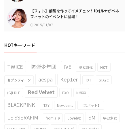
【フォト】前髪を作ってイメチェン！f(x)ルナがベネ
フィットのイベントに登場！
2015/01/07
HOTキーワード
TWICE
防弾少年団
IVE
少女時代
NCT
aespa
Kep1er
セブンティーン
TXT
STAYC
Red Velvet
(G)I-DLE
EXO
NMIXX
BLACKPINK
ITZY
NewJeans
【スポット】
LE SSERAFIM
SM
fromis_9
Lovelyz
宇宙少女
OH MY GIRL
SHINee
ヨジャチング
ペンタゴン