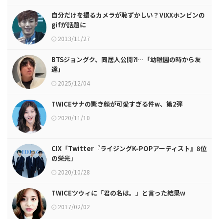
自分だけを撮るカメラが恥ずかしい？VIXXホンビンの
gifが話題に
2013/11/27
BTSジョングク、同居人公開⁈…「幼稚園の時から友
達」
2025/12/04
TWICEサナの驚き顔が可愛すぎる件w、第2弾
2020/11/10
CIX「Twitter『ライジングK-POPアーティスト』8位
の栄光」
2020/10/28
TWICEツウィに「君の名は。」と言った結果w
2017/02/02