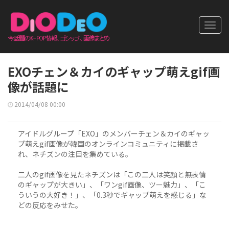
Toggl
navig
EXOチェン＆カイのギャップ萌えgif画
像が話題に
2014/04/08 00:00
アイドルグループ「EXO」のメンバーチェン＆カイのギャッ
プ萌えgif画像が韓国のオンラインコミュニティに掲載さ
れ、ネチズンの注目を集めている。
二人のgif画像を見たネチズンは「この二人は笑顔と無表情
のギャップが大きい」、「ワンgif画像、ツー魅力」、「こ
ういうの大好き！」、「0.3秒でギャップ萌えを感じる」な
どの反応をみせた。