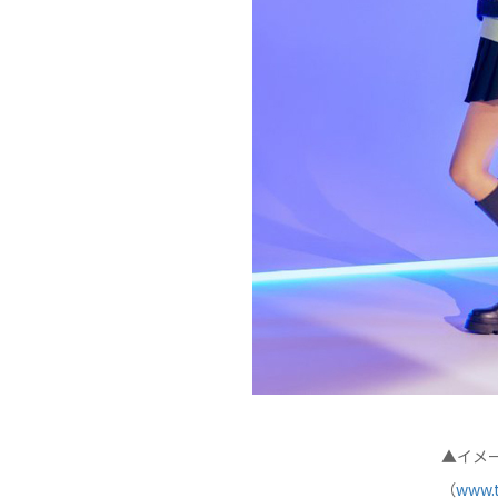
▲イメー
（
www.t