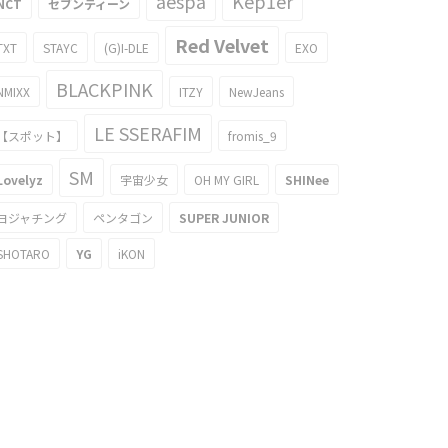
aespa
Kep1er
NCT
セブンティーン
Red Velvet
TXT
STAYC
(G)I-DLE
EXO
BLACKPINK
NMIXX
ITZY
NewJeans
LE SSERAFIM
【スポット】
fromis_9
SM
Lovelyz
宇宙少女
OH MY GIRL
SHINee
ヨジャチング
ペンタゴン
SUPER JUNIOR
SHOTARO
YG
iKON