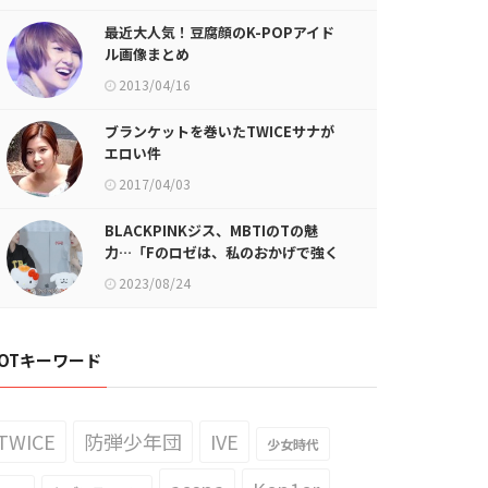
最近大人気！豆腐顔のK-POPアイド
ル画像まとめ
2013/04/16
ブランケットを巻いたTWICEサナが
エロい件
2017/04/03
BLACKPINKジス、MBTIのTの魅
力…「Fのロゼは、私のおかげで強く
なれた」
2023/08/24
OTキーワード
TWICE
防弾少年団
IVE
少女時代