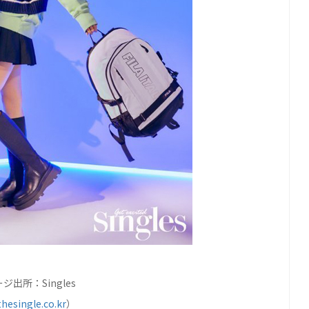
ジ出所：Singles
hesingle.co.kr
）