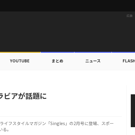
広告
YOUTUBE
まとめ
ニュース
FLAS
X TOGETHER、デビュー以来初の団体海外旅行へ…自主コンテンツ公開！
」グラビアが話題に
ライフスタイルマガジン「Singles」の2月号に登場、スポー
いる。