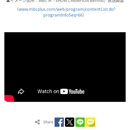
▲イメージ出所：MBC M「SHOW CHAMPION Behind」放送画面
（
www.mbcplus.com/web/program/contentList.do?
programInfoSeq=66
）
Share