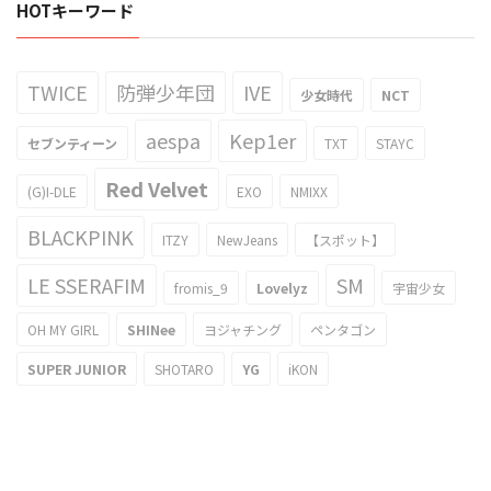
HOTキーワード
TWICE
防弾少年団
IVE
少女時代
NCT
aespa
Kep1er
セブンティーン
TXT
STAYC
Red Velvet
(G)I-DLE
EXO
NMIXX
BLACKPINK
ITZY
NewJeans
【スポット】
LE SSERAFIM
SM
fromis_9
Lovelyz
宇宙少女
OH MY GIRL
SHINee
ヨジャチング
ペンタゴン
SUPER JUNIOR
SHOTARO
YG
iKON