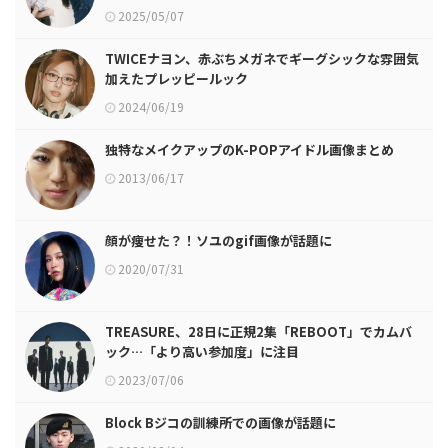
2025/05/07
TWICEナヨン、赤ぶちメガネでギーグシックな雰囲気
加えたプレッピールック
2024/06/19
独特なメイクアップのK-POPアイドル画像まとめ
2013/06/17
顔が痩せた？！ソユのgif画像が話題に
2020/07/31
TREASURE、28日に正規2集「REBOOT」でカムバ
ック…「より高い参加度」に注目
2023/07/06
Block Bジコの訓練所での画像が話題に