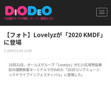
Toggl
navig
【フォト】Lovelyzが「2020 KMDF」
に登場
2020/11/02 12:30
10月31日、ガールズグループ「Lovelyz」が仁川広域市延寿
区の国際旅客ターミナルで行われた「2020コリアミュージ
ックドライブインフェスティバル」に登場した。