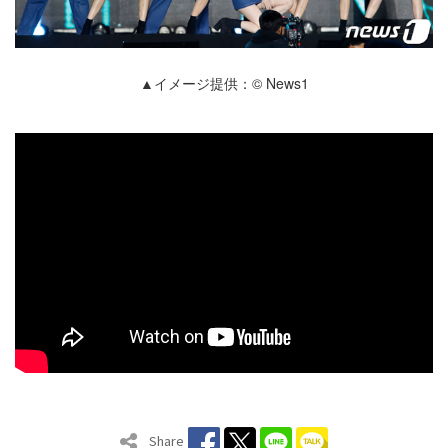
▲イメージ提供：© News1
Share