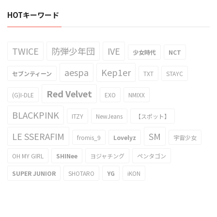
HOTキーワード
TWICE
防弾少年団
IVE
少女時代
NCT
aespa
Kep1er
セブンティーン
TXT
STAYC
Red Velvet
(G)I-DLE
EXO
NMIXX
BLACKPINK
ITZY
NewJeans
【スポット】
LE SSERAFIM
SM
fromis_9
Lovelyz
宇宙少女
OH MY GIRL
SHINee
ヨジャチング
ペンタゴン
SUPER JUNIOR
SHOTARO
YG
iKON