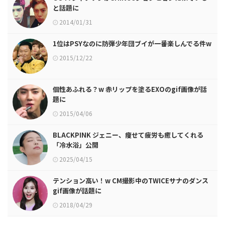
と話題に
2014/01/31
1位はPSYなのに防弾少年団ブイが一番楽しんでる件w
2015/12/22
個性あふれる？w 赤リップを塗るEXOのgif画像が話
題に
2015/04/06
BLACKPINK ジェニー、痩せて疲労も癒してくれる
「冷水浴」公開
2025/04/15
テンション高い！w CM撮影中のTWICEサナのダンス
gif画像が話題に
2018/04/29