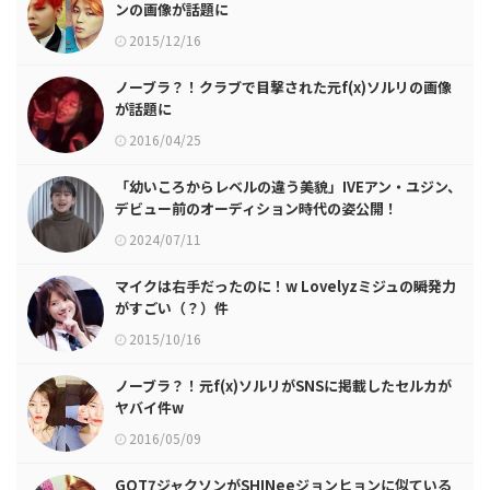
ンの画像が話題に
2015/12/16
ノーブラ？！クラブで目撃された元f(x)ソルリの画像
が話題に
2016/04/25
「幼いころからレベルの違う美貌」IVEアン・ユジン、
デビュー前のオーディション時代の姿公開！
2024/07/11
マイクは右手だったのに！w Lovelyzミジュの瞬発力
がすごい（？）件
2015/10/16
ノーブラ？！元f(x)ソルリがSNSに掲載したセルカが
ヤバイ件w
2016/05/09
GOT7ジャクソンがSHINeeジョンヒョンに似ている