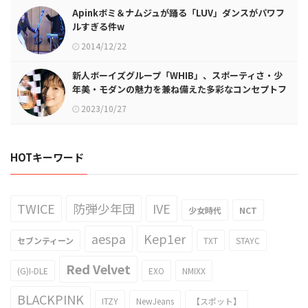
Apinkボミ＆ナムジュが踊る「LUV」ダンスがパワフ
ルすぎる件w
2014/12/22
新人ボーイズグループ「WHIB」、スポーティさ・少
年美・モダンの魅力を兼ね備えた多彩なコンセプトフ
ォト公開！
2023/10/27
HOTキーワード
TWICE
防弾少年団
IVE
少女時代
NCT
aespa
Kep1er
セブンティーン
TXT
STAYC
Red Velvet
(G)I-DLE
EXO
NMIXX
BLACKPINK
ITZY
NewJeans
【スポット】