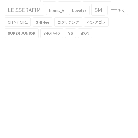
LE SSERAFIM
SM
fromis_9
Lovelyz
宇宙少女
OH MY GIRL
SHINee
ヨジャチング
ペンタゴン
SUPER JUNIOR
SHOTARO
YG
iKON