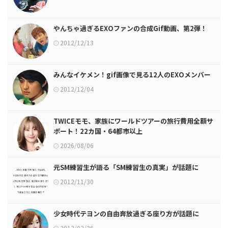
やんちゃ過ぎるEXOファンの合成Gif動画、第2弾！
2012/12/13
みんなイケメン！gif画像で見る12人のEXOメンバー
2012/12/04
TWICEモモ、家族にワールドツアーの旅行費用全額サ
ポート！22カ国・64都市以上
2026/08/06
元SM練習生が語る「SM練習生の真実」が話題に
2012/11/30
少女時代テヨンの自由奔放過ぎる座り方が話題に
2013/02/26