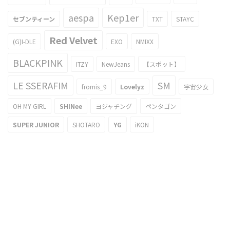
aespa
Kep1er
セブンティーン
TXT
STAYC
Red Velvet
(G)I-DLE
EXO
NMIXX
BLACKPINK
ITZY
NewJeans
【スポット】
LE SSERAFIM
SM
fromis_9
Lovelyz
宇宙少女
OH MY GIRL
SHINee
ヨジャチング
ペンタゴン
SUPER JUNIOR
SHOTARO
YG
iKON