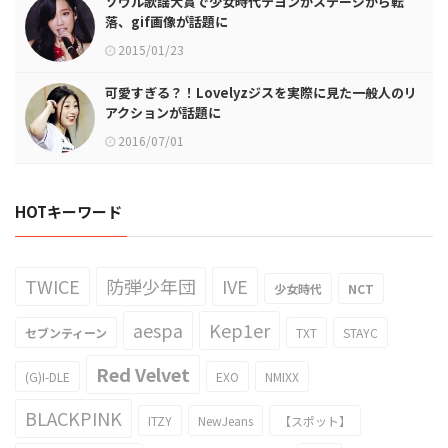
ソウル歌謡大賞で少女時代テヨンがステージから転
落、gif画像が話題に
2015/01/23
可愛すぎる？！Lovelyzジスを実際に見た一般人のリ
アクションが話題に
2016/07/01
HOTキーワード
TWICE
防弾少年団
IVE
少女時代
NCT
aespa
Kep1er
セブンティーン
TXT
STAYC
Red Velvet
(G)I-DLE
EXO
NMIXX
BLACKPINK
ITZY
NewJeans
【スポット】