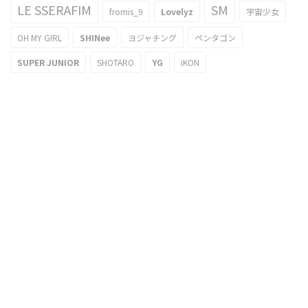
LE SSERAFIM
SM
fromis_9
Lovelyz
宇宙少女
OH MY GIRL
SHINee
ヨジャチング
ペンタゴン
SUPER JUNIOR
SHOTARO
YG
iKON