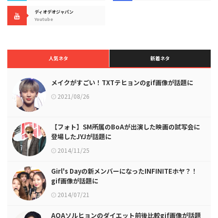
ディオデオジャパン
Youtube
人気ネタ
新着ネタ
メイクがすごい！TXTテヒョンのgif画像が話題に
2021/08/26
【フォト】SM所属のBoAが出演した映画の試写会に
登場したJYJが話題に
2014/11/25
Girl's Dayの新メンバーになったINFINITEホヤ？！
gif画像が話題に
2014/07/21
AOAソルヒョンのダイエット前後比較gif画像が話題