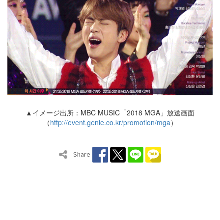
▲イメージ出所：MBC MUSIC「2018 MGA」放送画面
（
http://event.genie.co.kr/promotion/mga
）
Share