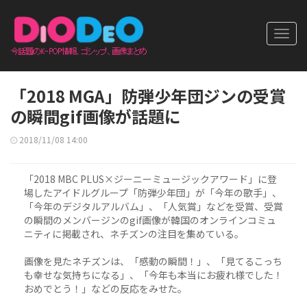
Toggl
navig
「2018 MGA」防弾少年団ジンの受賞
の瞬間gif画像が話題に
2018/11/08 14:00
「2018 MBC PLUS×ジーニーミュージックアワード」に登
場したアイドルグループ「防弾少年団」が「今年の歌手」、
「今年のデジタルアルバム」、「人気賞」などを受賞、受賞
の瞬間のメンバージンのgif画像が韓国のオンラインコミュ
ニティに掲載され、ネチズンの注目を集めている。
画像を見たネチズンは、「感動の瞬間！」、「見てるこっち
も幸せな気持ちになる」、「今年も本当にお疲れ様でした！
おめでとう！」などの反応をみせた。