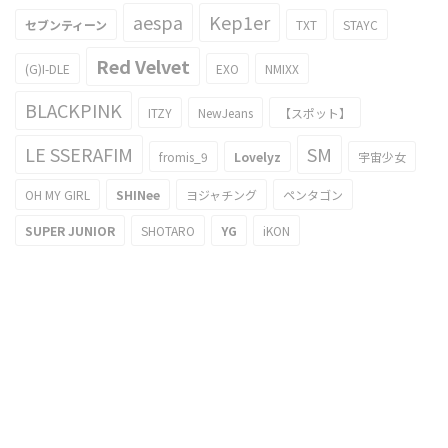
aespa
Kep1er
セブンティーン
TXT
STAYC
Red Velvet
(G)I-DLE
EXO
NMIXX
BLACKPINK
ITZY
NewJeans
【スポット】
LE SSERAFIM
SM
fromis_9
Lovelyz
宇宙少女
OH MY GIRL
SHINee
ヨジャチング
ペンタゴン
SUPER JUNIOR
SHOTARO
YG
iKON