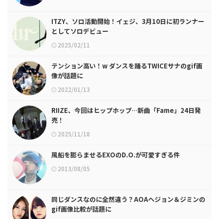
ITZY、ソロ活動開始！イェジ、3月10日に初ランナー
としてソロデビュー
2025/02/11
テンション高い！w ダンスを踊るTWICEサナのgif画
像が話題に
2022/01/13
RIIZE、今回はヒップホップ…新曲「Fame」24日発
売！
2025/11/18
風船を膨らませるEXOのD.O.が可愛すぎる件
2013/08/05
同じダンスなのに全然違う？AOAヘジョン＆ジミンの
gif画像比較が話題に