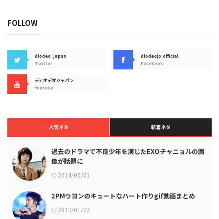
FOLLOW
diodeo_japan
diodeojp.official
Twitter
Facebook
ディオデオジャパン
Youtube
人気ネタ
新着ネタ
過去のドラマで不良少年を演じたEXOチャニョルの画
像が話題に
2014/05/01
2PMウヨンのキュートなハート作りgif動画まとめ
2013/01/22