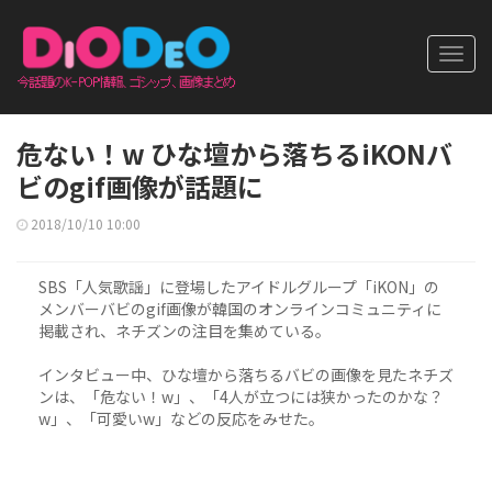
Toggl
navig
危ない！w ひな壇から落ちるiKONバ
ビのgif画像が話題に
2018/10/10 10:00
SBS「人気歌謡」に登場したアイドルグループ「iKON」の
メンバーバビのgif画像が韓国のオンラインコミュニティに
掲載され、ネチズンの注目を集めている。
インタビュー中、ひな壇から落ちるバビの画像を見たネチズ
ンは、「危ない！w」、「4人が立つには狭かったのかな？
w」、「可愛いw」などの反応をみせた。