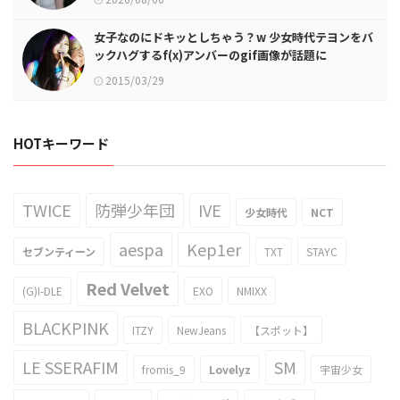
女子なのにドキッとしちゃう？w 少女時代テヨンをバ
ックハグするf(x)アンバーのgif画像が話題に
2015/03/29
HOTキーワード
TWICE
防弾少年団
IVE
少女時代
NCT
aespa
Kep1er
セブンティーン
TXT
STAYC
Red Velvet
(G)I-DLE
EXO
NMIXX
BLACKPINK
ITZY
NewJeans
【スポット】
LE SSERAFIM
SM
fromis_9
Lovelyz
宇宙少女