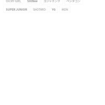
OH MY GIRL
SHINee
ヨジャチング
ペンタゴン
SUPER JUNIOR
SHOTARO
YG
iKON