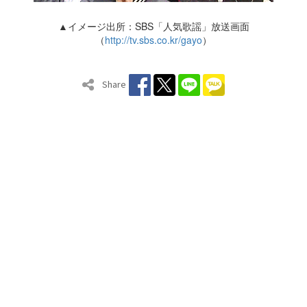
▲イメージ出所：SBS「人気歌謡」放送画面
（
http://tv.sbs.co.kr/gayo
）
Share