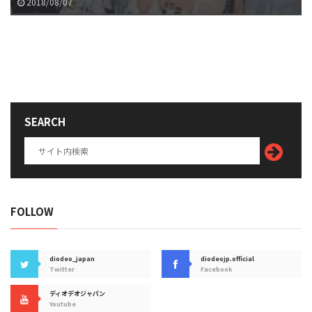
2018/08/07
SEARCH
FOLLOW
diodeo_japan
diodeojp.official
Twitter
Facebook
ディオデオジャパン
Youtube