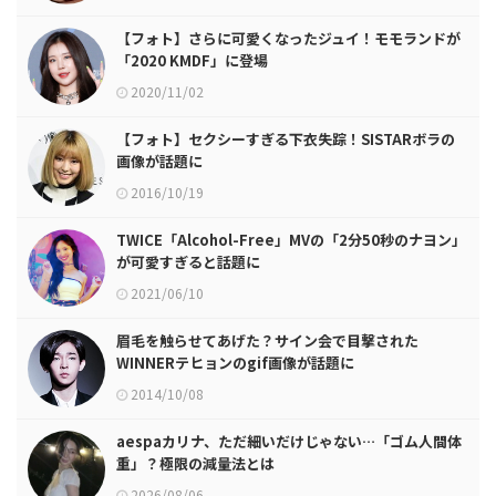
【フォト】さらに可愛くなったジュイ！モモランドが
「2020 KMDF」に登場
2020/11/02
【フォト】セクシーすぎる下衣失踪！SISTARボラの
画像が話題に
2016/10/19
TWICE「Alcohol-Free」MVの「2分50秒のナヨン」
が可愛すぎると話題に
2021/06/10
眉毛を触らせてあげた？サイン会で目撃された
WINNERテヒョンのgif画像が話題に
2014/10/08
aespaカリナ、ただ細いだけじゃない…「ゴム人間体
重」？極限の減量法とは
2026/08/06