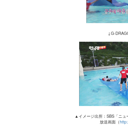
↓G-DRA
▲イメージ出所：SBS「ニ
放送画面（
http