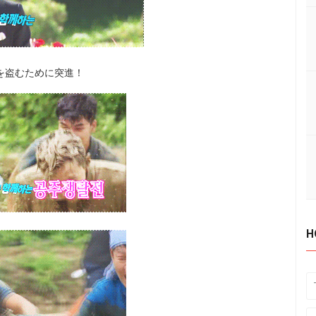
を盗むために突進！
H