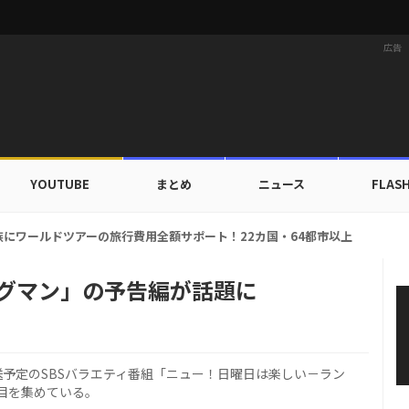
広告
YOUTUBE
まとめ
ニュース
FLAS
家族にワールドツアーの旅行費用全額サポート！22カ国・64都市以上
ニングマン」の予告編が話題に
放送予定のSBSバラエティ番組「ニュー！日曜日は楽しい－ラン
目を集めている。