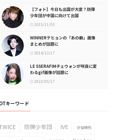
【フォト】今日も出国が大変？防弾
少年団が中国に向けて出国
2015/11/03
WINNERテヒョンの「あの癖」画像
まとめが話題に
2014/12/17
LE SSERAFIMチェウォンが咲良に変
わるgif画像が話題に
2022/05/17
OTキーワード
TWICE
防弾少年団
IVE
少女時代