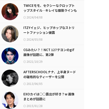
TWICEモモ、セクシーなクロップト
ップスタイル…キレイな腹筋ラインも
披露
2024/04/08
ITZYイェジ、ヒップホップなストリ
ートファッション披露
2024/05/08
CGみたい？！NCT 127テヨンのgif
画像が話題に、第2弾
2021/10/29
AFTERSCHOOLナナ、上半身ヌード
の破格的なティーザーを公開
2013/06/05
EXOカイは○○露出が好き？w 画像
まとめが話題に
2015/01/28