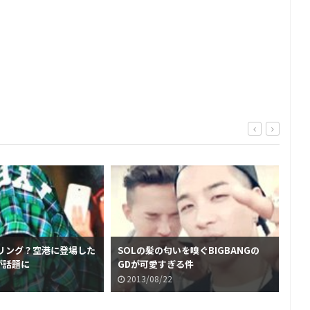
リング？空港に登場した
SOLの髪の匂いを嗅ぐBIGBANGの
T.
Nが話題に
GDが可愛すぎる件
白
2013/08/22
2