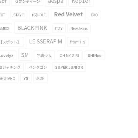
aespa
Kep1er
NCT
セブンティーン
Red Velvet
TXT
STAYC
(G)I-DLE
EXO
BLACKPINK
NMIXX
ITZY
NewJeans
LE SSERAFIM
【スポット】
fromis_9
SM
Lovelyz
宇宙少女
OH MY GIRL
SHINee
ヨジャチング
ペンタゴン
SUPER JUNIOR
SHOTARO
YG
iKON