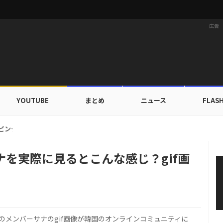
広告
YOUTUBE
まとめ
ニュース
FLAS
ー、ピンク帽子の男性の上に残した「♥」…偶然か意図的なのか、ファンたちの
ナを実際に見るとこんな感じ？gif画
のメンバーサナのgif画像が韓国のオンラインコミュニティに