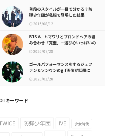
普段のスタイルが一目で分かる？防
弾少年団が私服で登場した結果
2016/08/12
BTS V、ヒマワリとブロンドヘアの組
み合わせ「完璧」…遊び心いっぱいの
日常公開
2026/07/28
ゴールパフォーマンスをするジェフ
ァン＆ソンウンのgif画像が話題に
2020/01/28
OTキーワード
TWICE
防弾少年団
IVE
少女時代