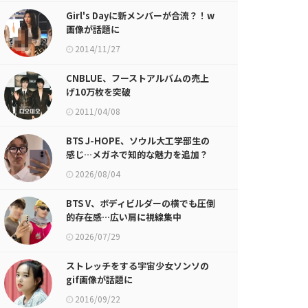
Girl's Dayに新メンバーが合流？！w
画像が話題に
2014/11/27
CNBLUE、フーストアルバムの売上
げ10万枚を突破
2011/04/08
BTS J-HOPE、ソウル大工学部生の
感じ…メガネで知的な魅力を追加？
2026/08/04
BTS V、ボディビルダーの横でも圧倒
的存在感…広い肩に視線集中
2026/07/29
ストレッチをする宇宙少女ソンソの
gif画像が話題に
2016/09/22