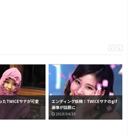
たTWICEサナが可愛
エンディング妖精！TWICEサナのgif
画像が話題に
2018/04/19