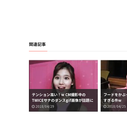
関連記事
際に見るとこ
テンション高い！w CM撮影中の
フードをかぶっ
話題に
TWICEサナのダンスgif画像が話題に
すぎる件w
2018/04/29
2018/04/25