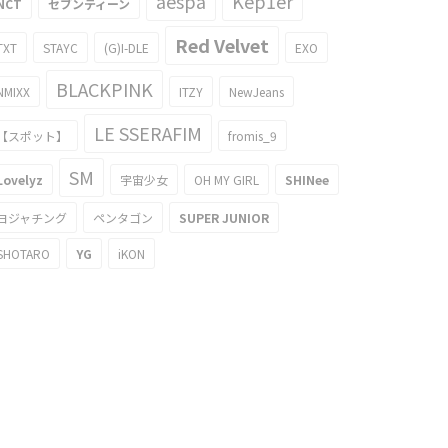
aespa
Kep1er
NCT
セブンティーン
Red Velvet
TXT
STAYC
(G)I-DLE
EXO
BLACKPINK
NMIXX
ITZY
NewJeans
LE SSERAFIM
【スポット】
fromis_9
SM
Lovelyz
宇宙少女
OH MY GIRL
SHINee
ヨジャチング
ペンタゴン
SUPER JUNIOR
SHOTARO
YG
iKON