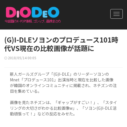
Toggl
navig
(G)I-DLEソヨンのプロデュース101時
代VS現在の比較画像が話題に
2018/05/14 00:05
新人ガールズグループ「(G)I-DLE」のリーダーソヨンの
Mnet「プロデュース101」出演当時と現在を比較した画像
が韓国のオンラインコミュニティに掲載され、ネチズンの注
目を集めている。
画像を見たネチズンは、「ギャップがすごい！」、「スタイ
リングの大切さがわかる比較画像w」、「ソヨン(G)I-DLE活
動頑張って！」などの反応をみせた。