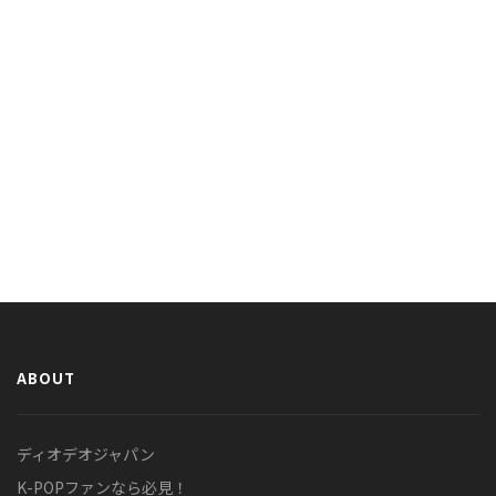
ABOUT
ディオデオジャパン
K-POPファンなら必見！