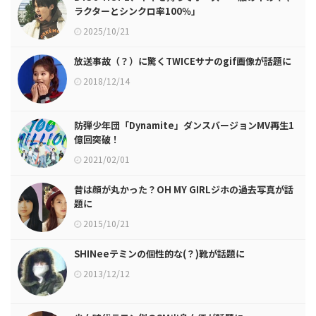
ラクターとシンクロ率100％」
2025/10/21
放送事故（？）に驚くTWICEサナのgif画像が話題に
2018/12/14
防弾少年団「Dynamite」ダンスバージョンMV再生1
億回突破！
2021/02/01
昔は顔が丸かった？OH MY GIRLジホの過去写真が話
題に
2015/10/21
SHINeeテミンの個性的な(？)靴が話題に
2013/12/12