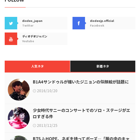
diodeo_japan
diodeojp.official
Twitter
Facebook
ディオデオジャパン
Youtube
人気ネタ
新着ネタ
B1A4サンドゥルが描いたジニョンの似顔絵が話題に
2016/10/20
少女時代サニーのコンサートでのソロ・ステージがエ
ロすぎる件
2013/12/25
BTS J-HOPE、ネギを持ってポーズ…「服の中のキャ