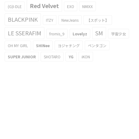
Red Velvet
(G)I-DLE
EXO
NMIXX
BLACKPINK
ITZY
NewJeans
【スポット】
LE SSERAFIM
SM
fromis_9
Lovelyz
宇宙少女
OH MY GIRL
SHINee
ヨジャチング
ペンタゴン
SUPER JUNIOR
SHOTARO
YG
iKON