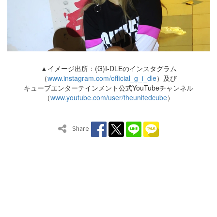
▲イメージ出所：(G)I-DLEのインスタグラム
（
www.instagram.com/official_g_i_dle
）及び
キューブエンターテインメント公式YouTubeチャンネル
（
www.youtube.com/user/theunitedcube
）
Share