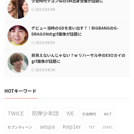
少女時代テヨン似のSM出身女優が話題に
2013/03/08
デビュー当時のGDを思い出す？！BIGBANGのG-
DRAGONのgif画像が話題に
2015/09/03
前見えないんじゃない？w リハーサル中のEXOカイの
gif画像が話題に
2015/04/30
HOTキーワード
TWICE
防弾少年団
IVE
少女時代
NCT
aespa
Kep1er
セブンティーン
TXT
STAYC