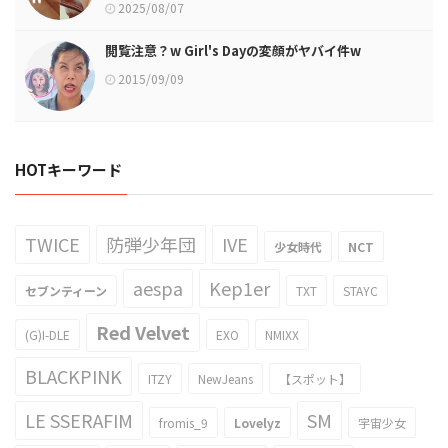
2025/08/07
閲覧注意？w Girl's Dayの変顔がヤバイ件w
2015/09/09
HOTキーワード
TWICE
防弾少年団
IVE
少女時代
NCT
aespa
Kep1er
セブンティーン
TXT
STAYC
Red Velvet
(G)I-DLE
EXO
NMIXX
BLACKPINK
ITZY
NewJeans
【スポット】
LE SSERAFIM
SM
fromis_9
Lovelyz
宇宙少女