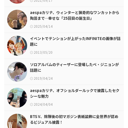
2021/09/17
aespaカリナ、ウィンターと猟奇的なワンカットから
陶芸まで…幸せな「25回目の誕生日」
2025/04/14
イベントでテンションが上がったINFINITEの画像が話
題に
2013/05/20
ソロアルバムのティーザーに登場したペ・ジニョンが
話題に
2019/04/24
aespaカリナ、オフショルダールックで披露したセク
シーな魅力
2024/04/04
BTS V、除隊後の初マガジン表紙装飾に全世界が認め
るビジュアル披露！