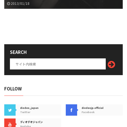
2013/01/18
SEARCH
FOLLOW
diodeo_japan
diodeojp.official
Twitter
Facebook
ディオデオジャパン
Youtube