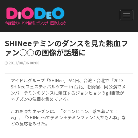
Toggl
navig
SHINeeテミンのダンスを見た熱血フ
ァン○○の画像が話題に
2013/08/06 00:00
アイドルグループ「SHINee」が4日、台湾・台北で「2013
SHINeeフェスティバルツアー in 台北」を開催、同公演でメ
ンバーテミンのダンスに熱狂するジョンヒョンのgif画像が
ネチズンの注目を集めている。
これを見たネチズンは、「ジョンヒョン、落ち着いて！
w」、「SHINeeってテミン＋テミンファン4人だもんね」な
どの反応をみせた。