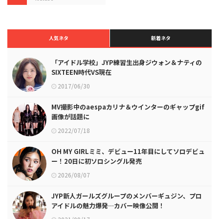
人気ネタ
新着ネタ
「アイドル学校」JYP練習生出身ジウォン＆ナティの
SIXTEEN時代VS現在
2017/06/30
MV撮影中のaespaカリナ＆ウインターのギャップgif
画像が話題に
2022/07/18
OH MY GIRLミミ、デビュー11年目にしてソロデビュ
ー！20日に初ソロシングル発売
2026/08/07
JYP新人ガールズグループのメンバーギュジン、プロ
アイドルの魅力爆発…カバー映像公開！