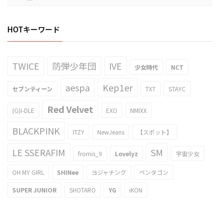
HOTキーワード
TWICE
防弾少年団
IVE
少女時代
NCT
aespa
Kep1er
セブンティーン
TXT
STAYC
Red Velvet
(G)I-DLE
EXO
NMIXX
BLACKPINK
ITZY
NewJeans
【スポット】
LE SSERAFIM
SM
fromis_9
Lovelyz
宇宙少女
OH MY GIRL
SHINee
ヨジャチング
ペンタゴン
SUPER JUNIOR
SHOTARO
YG
iKON