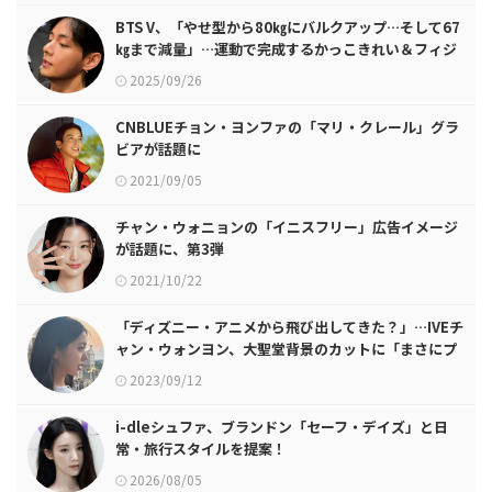
BTS V、「やせ型から80㎏にバルクアップ…そして67
㎏まで減量」…運動で完成するかっこきれい＆フィジ
カルの意外な魅力
2025/09/26
CNBLUEチョン・ヨンファの「マリ・クレール」グラ
ビアが話題に
2021/09/05
チャン・ウォニョンの「イニスフリー」広告イメージ
が話題に、第3弾
2021/10/22
「ディズニー・アニメから飛び出してきた？」…IVEチ
ャン・ウォンヨン、大聖堂背景のカットに「まさにプ
リンセス」
2023/09/12
i-dleシュファ、ブランドン「セーフ・デイズ」と日
常・旅行スタイルを提案！
2026/08/05